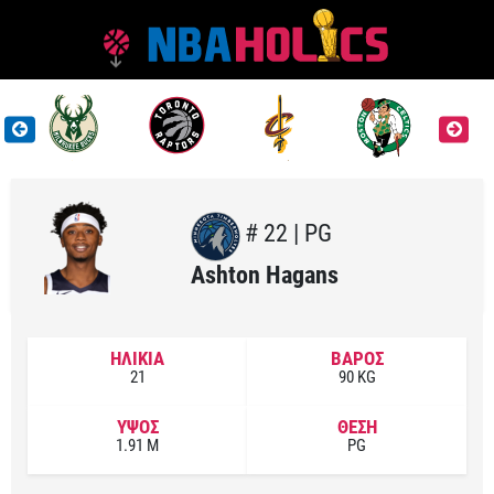
# 22 | PG
Ashton Hagans
ΗΛΙΚΙΑ
ΒΑΡΟΣ
21
90 KG
ΥΨΟΣ
ΘΕΣΗ
1.91 M
PG