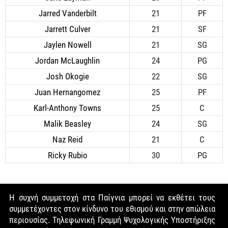
Jarred Vanderbilt
21
PF
Jarrett Culver
21
SF
Jaylen Nowell
21
SG
Jordan McLaughlin
24
PG
Josh Okogie
22
SG
Juan Hernangomez
25
PF
Karl-Anthony Towns
25
C
Malik Beasley
24
SG
Naz Reid
21
C
Ricky Rubio
30
PG
Η συχνή συμμετοχή στα Παίγνια μπορεί να εκθέτει τους
συμμετέχοντες στον κίνδυνο του εθισμού και στην απώλεια
περιουσίας. Τηλεφωνική Γραμμή Ψυχολογικής Υποστήριξης