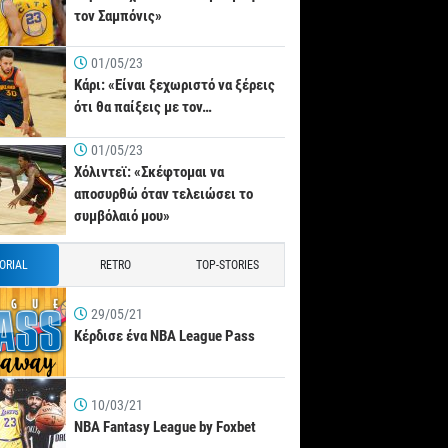
τον Σαμπόνις»
01/05/23
Κάρι: «Είναι ξεχωριστό να ξέρεις
ότι θα παίξεις με τον…
01/05/23
Χόλιντεϊ: «Σκέφτομαι να
αποσυρθώ όταν τελειώσει το
συμβόλαιό μου»
TORIAL
RETRO
TOP-STORIES
29/05/21
Κέρδισε ένα NBA League Pass
10/03/21
NBA Fantasy League by Foxbet