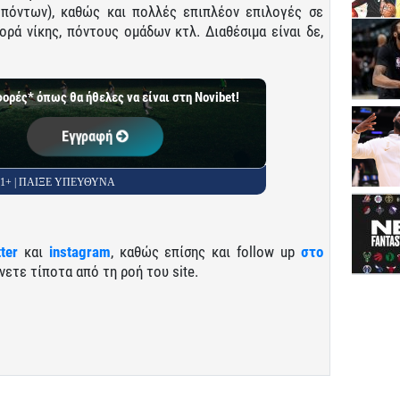
r πόντων), καθώς και πολλές επιπλέον επιλογές σε
ορά νίκης, πόντους ομάδων κτλ. Διαθέσιμα είναι δε,
ορές* όπως θα ήθελες να είναι στη Novibet!
Εγγραφή
 21+ | ΠΑΙΞΕ ΥΠΕΥΘΥΝΑ
tter
και
instagram
, καθώς επίσης και follow up
στο
νετε τίποτα από τη ροή του site.