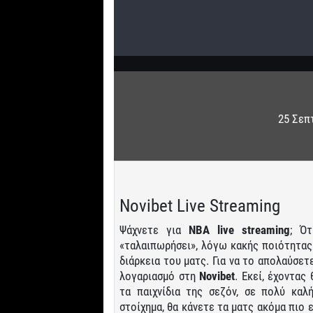
25 Σεπ
Novibet Live Streaming
Ψάχνετε για
NBA live streaming
; Ότ
«ταλαιπωρήσει», λόγω κακής ποιότητας
διάρκεια του ματς. Για να το απολαύσετε
λογαριασμό στη
Novibet
. Εκεί, έχοντα
τα παιχνίδια της σεζόν, σε πολύ καλ
στοίχημα, θα κάνετε τα ματς ακόμα πιο 