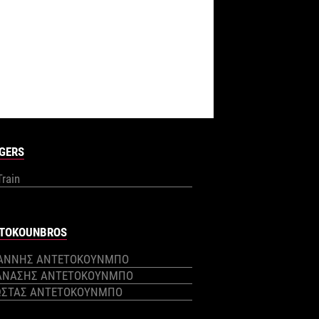
GERS
Train
TOKOUNBROS
ΙΑΝΝΗΣ ΑΝΤΕΤΟΚΟΥΝΜΠΟ
ΑΝΑΣΗΣ ΑΝΤΕΤΟΚΟΥΝΜΠΟ
ΩΣΤΑΣ ΑΝΤΕΤΟΚΟΥΝΜΠΟ