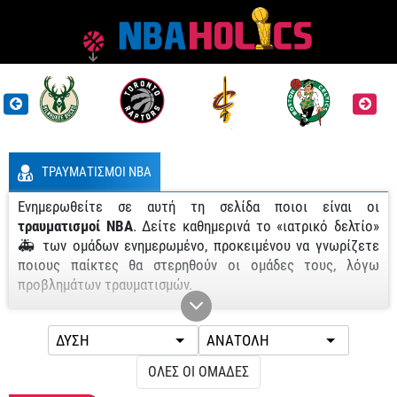
ΤΡΑΥΜΑΤΙΣΜΟΙ NBA
Ενημερωθείτε σε αυτή τη σελίδα ποιοι είναι οι
τραυματισμοί NBA
. Δείτε καθημερινά το «ιατρικό δελτίο»
🚑 των ομάδων ενημερωμένο, προκειμένου να γνωρίζετε
ποιους παίκτες θα στερηθούν οι ομάδες τους, λόγω
προβλημάτων τραυματισμών.
NBA απουσίες: Το ιατρικό δελτίο
Στους παρακάτω πίνακες μπορείτε να δείτε όλες τις
NBA απουσίες
της τελευταίας στιγμής, λόγω
ΟΛΕΣ ΟΙ ΟΜΑΔΕΣ
τραυματισμών. Έχετε τη δυνατότητα να δείτε τις