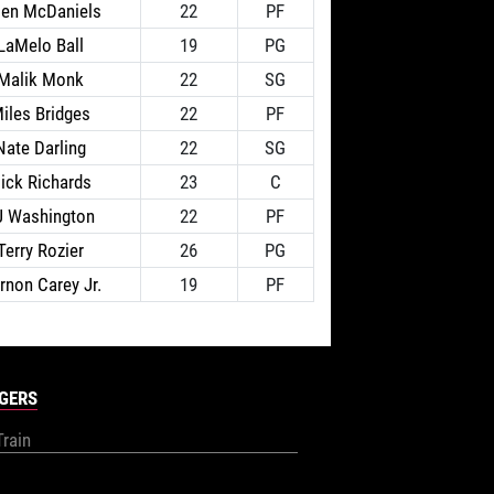
len McDaniels
22
PF
LaMelo Ball
19
PG
Malik Monk
22
SG
iles Bridges
22
PF
Nate Darling
22
SG
ick Richards
23
C
J Washington
22
PF
Terry Rozier
26
PG
rnon Carey Jr.
19
PF
GERS
Train