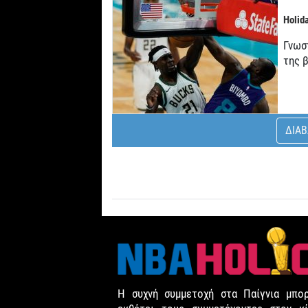
Holid
Γνωστ
της 
ΔΙΑΒ
Η συχνή συμμετοχή στα Παίγνια μπορ