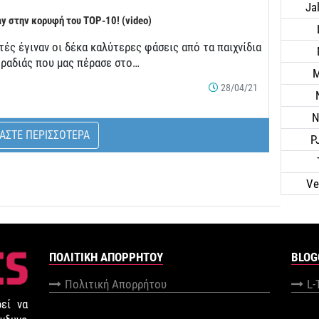
Ja
ay στην κορυφή του TOP-10! (video)
ές έγιναν οι δέκα καλύτερες φάσεις από τα παιχνίδια
βραδιάς που μας πέρασε στο…
M
28/04/21
N
ΑΣΤΕ ΠΕΡΙΣΣΟΤΕΡΑ
P
Ve
ΠΟΛΙΤΙΚΉ ΑΠΟΡΡΉΤΟΥ
BLOG
Πολιτική Απορρήτου
L-
εί να