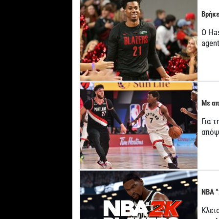
Βρήκε
O Ha
agent
Με απ
Για τ
απόψ
NBA “
Κλει