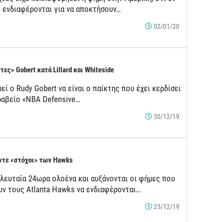
s ενδιαφέρονται για να αποκτήσουν…
02/01/20
τες» Gobert κατά Lillard και Whiteside
ί ο Rudy Gobert να είναι ο παίκτης που έχει κερδίσει
ραβείο «NBA Defensive…
30/12/19
ντε «στόχοι» των Hawks
ελευταία 24ωρα ολοένα και αυξάνονται οι φήμες που
υν τους Atlanta Hawks να ενδιαφέρονται…
25/12/19