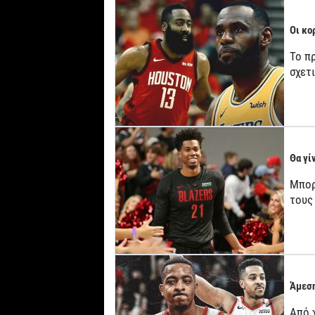
Οι κο
Το π
σχετ
Θα γί
Μπορε
τους
Άμεση
Από 