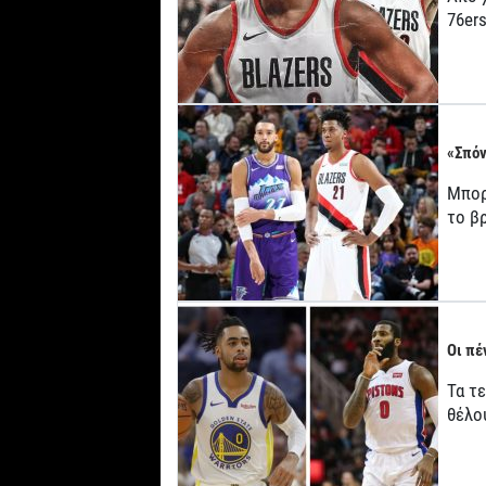
76er
«Σπόν
Μπορε
το β
Οι πέ
Τα τ
θέλο