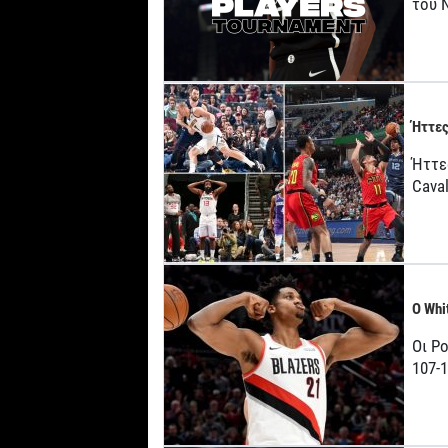
του 
Ήττες
Ήττε
Caval
Ο Whi
Οι Po
107-