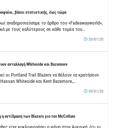
ρυφαίοι, βάσει στατιστικής, έως τώρα
ρωί αναδημοσιεύσαμε το άρθρο του «Fadeawayworld»,
ικά με τους καλύτερους σε κάθε τομέα του…
20/01/20
νουν ανταλλαγή Whiteside και Bazemore
ί οι Portland Trail Blazers να θέλουν να κρατήσουν
 Hassan Whiteside και Kent Bazemore,…
09/01/20
 η αντίδραση των Blazers για τον McCollum
χθες είχε κυκλοφορήσει η φήμη στην Αμερική, ότι οι