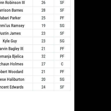
nn Robinson III
26
SF
rrison Barnes
28
SF
Jabari Parker
25
PF
hmi’us Ramsey
19
SG
Justin James
23
SF
Kyle Guy
23
SG
rvin Bagley III
21
PF
manja Bjelica
32
PF
chaun Holmes
27
C
obert Woodard
21
PF
rese Haliburton
20
SG
ncent Edwards
24
SF