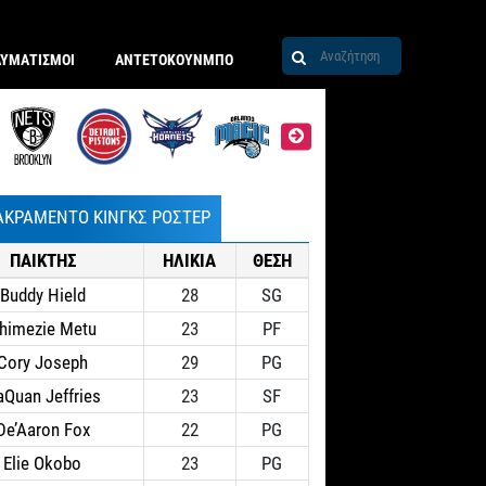
ΑΥΜΑΤΙΣΜΟΙ
ΑΝΤΕΤΟΚΟΥΝΜΠΟ
ΑΚΡΑΜΕΝΤΟ ΚΙΝΓΚΣ ΡΟΣΤΕΡ
ΠΑΙΚΤΗΣ
ΗΛΙΚΙΑ
ΘΕΣΗ
Buddy Hield
28
SG
himezie Metu
23
PF
Cory Joseph
29
PG
Quan Jeffries
23
SF
De’Aaron Fox
22
PG
Elie Okobo
23
PG