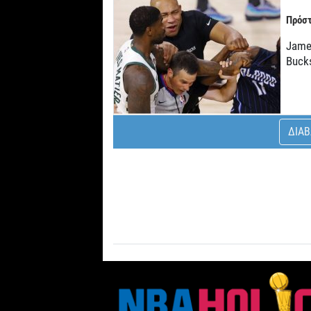
Πρόστ
James
Buck
ΔΙΑΒ