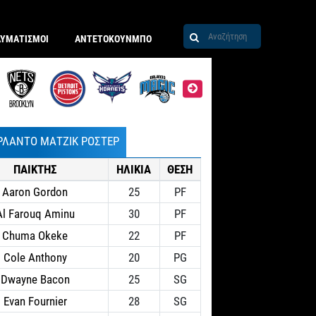
ΑΥΜΑΤΙΣΜΟΙ
ΑΝΤΕΤΟΚΟΥΝΜΠΟ
ΡΛΑΝΤΟ ΜΑΤΖΙΚ ΡΟΣΤΕΡ
ΠΑΙΚΤΗΣ
ΗΛΙΚΙΑ
ΘΕΣΗ
Aaron Gordon
25
PF
Al Farouq Aminu
30
PF
Chuma Okeke
22
PF
Cole Anthony
20
PG
Dwayne Bacon
25
SG
Evan Fournier
28
SG