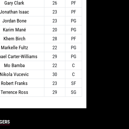
Gary Clark
26
PF
Jonathan Isaac
23
PF
Jordan Bone
23
PG
Karim Mané
20
PG
Khem Birch
28
PF
Markelle Fultz
22
PG
ael Carter-Williams
29
PG
Mo Bamba
22
C
Nikola Vucevic
30
C
Robert Franks
23
SF
Terrence Ross
29
SG
GERS