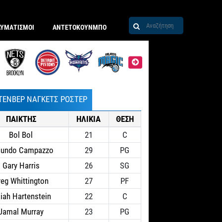
ΑΥΜΑΤΙΣΜΟΙ
ΑΝΤΕΤΟΚΟΥΝΜΠΟ
ΤΕΝΒΕΡ ΝΑΓΚΕΤΣ ΡΟΣΤΕΡ
ΠΑΙΚΤΗΣ
ΗΛΙΚΙΑ
ΘΕΣΗ
Bol Bol
21
C
cundo Campazzo
29
PG
Gary Harris
26
SG
reg Whittington
27
PF
aiah Hartenstein
22
C
Jamal Murray
23
PG