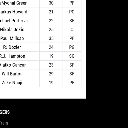
aMychal Green
30
PF
arkus Howard
21
PG
chael Porter Jr.
22
SF
Nikola Jokic
25
C
Paul Millsap
35
PF
PJ Dozier
24
PG
R.J. Hampton
19
SG
Vlatko Cancar
23
SF
Will Barton
29
SF
Zeke Nnaji
19
PF
GERS
Train