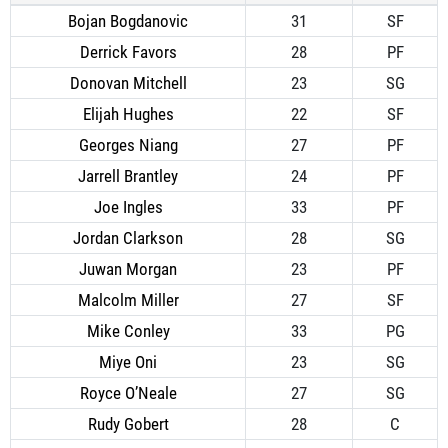
Bojan Bogdanovic
31
SF
Derrick Favors
28
PF
Donovan Mitchell
23
SG
Elijah Hughes
22
SF
Georges Niang
27
PF
Jarrell Brantley
24
PF
Joe Ingles
33
PF
Jordan Clarkson
28
SG
Juwan Morgan
23
PF
Malcolm Miller
27
SF
Mike Conley
33
PG
Miye Oni
23
SG
Royce O’Neale
27
SG
Rudy Gobert
28
C