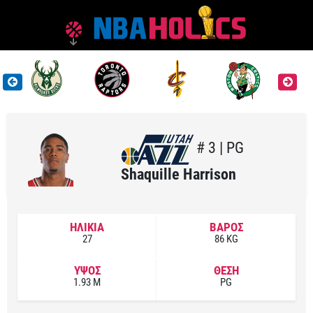
# 3 | PG
Shaquille Harrison
ΗΛΙΚΙΑ
ΒΑΡΟΣ
27
86 KG
ΥΨΟΣ
ΘΕΣΗ
1.93 M
PG