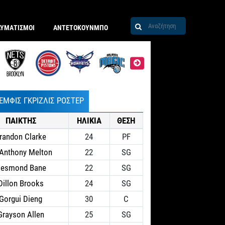
ΑΥΜΑΤΙΣΜΟΙ
ΑΝΤΕΤΟΚΟΥΝΜΠΟ
ΕΜΦΙΣ ΓΚΡΙΖΛΙΣ ΡΟΣΤΕΡ
ΠΑΙΚΤΗΣ
ΗΛΙΚΙΑ
ΘΕΣΗ
randon Clarke
24
PF
’Anthony Melton
22
SG
esmond Bane
22
SG
Dillon Brooks
24
SG
Gorgui Dieng
30
C
Grayson Allen
25
SG