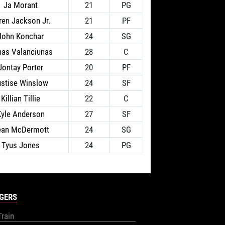
Ja Morant
21
PG
ren Jackson Jr.
21
PF
John Konchar
24
SG
nas Valanciunas
28
C
Jontay Porter
20
PF
ustise Winslow
24
SF
Killian Tillie
22
C
Kyle Anderson
27
SF
ean McDermott
24
SG
Tyus Jones
24
PG
GERS
Train