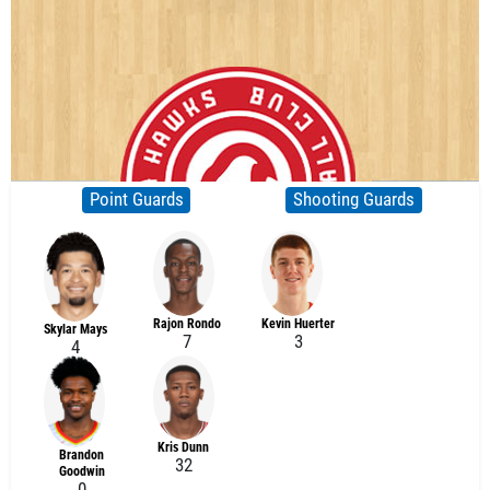
Point Guards
Shooting Guards
Rajon Rondo
Kevin Huerter
Skylar Mays
7
3
4
Kris Dunn
Brandon
32
Goodwin
0