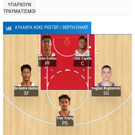
ΥΠΑΡΧΟΥΝ
ΤΡΑΥΜΑΤΙΣΜΟΙ
ΑΤΛΑΝΤΑ ΧΟΚΣ ΡΟΣΤΕΡ / DEPTH CHART
John Collins
Clint Capela
PF
C
De’Andre Hunter
Bogdan Bogdanovic
SF
SG
Trae Young
PG