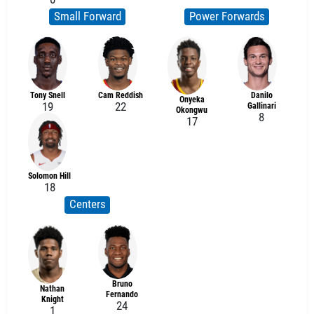
Small Forward
Power Forwards
Tony Snell
Cam Reddish
Danilo
Onyeka
19
22
Gallinari
Okongwu
8
17
Solomon Hill
18
Centers
Bruno
Nathan
Fernando
Knight
24
1