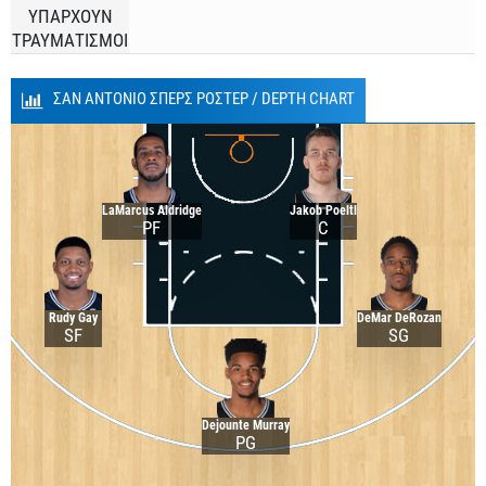
ΥΠΑΡΧΟΥΝ
ΤΡΑΥΜΑΤΙΣΜΟΙ
ΣΑΝ ΑΝΤΟΝΙΟ ΣΠΕΡΣ ΡΟΣΤΕΡ / DEPTH CHART
LaMarcus Aldridge
Jakob Poeltl
PF
C
Rudy Gay
DeMar DeRozan
SF
SG
Dejounte Murray
PG