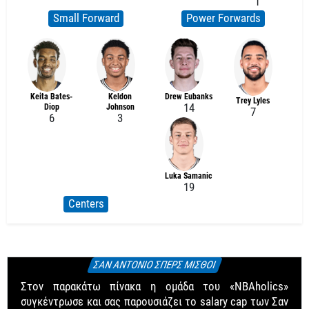
1
Small Forward
Power Forwards
Keita Bates-
Keldon
Drew Eubanks
Trey Lyles
14
Diop
Johnson
7
6
3
Luka Samanic
19
Centers
ΣΑΝ ΑΝΤΟΝΙΟ ΣΠΕΡΣ ΜΙΣΘΟΙ
Στον παρακάτω πίνακα η ομάδα του «NBAholics»
συγκέντρωσε και σας παρουσιάζει το salary cap των Σαν