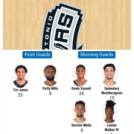
Point Guards
Shooting Guards
Patty Mills
Devin Vassell
Quinndary
Tre Jones
8
24
Weatherspoon
33
15
Derrick White
Lonnie
4
Walker IV