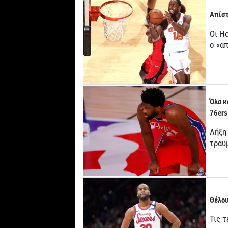
Απίστ
Οι H
ο «α
Όλα κ
76ers
Λήξη 
τραυμ
Θέλου
Τις 