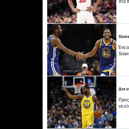
στα 
Sixer
Ένα 
Sixe
Δεν υ
Προς
να εί