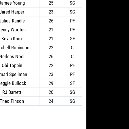
James Young
25
SG
Jared Harper
23
SG
Julius Randle
26
PF
Kenny Wooten
21
PF
Kevin Knox
21
SF
tchell Robinson
22
C
Nerlens Noel
26
C
Obi Toppin
22
PF
mari Spellman
23
PF
eggie Bullock
29
SF
RJ Barrett
20
SG
Theo Pinson
24
SG