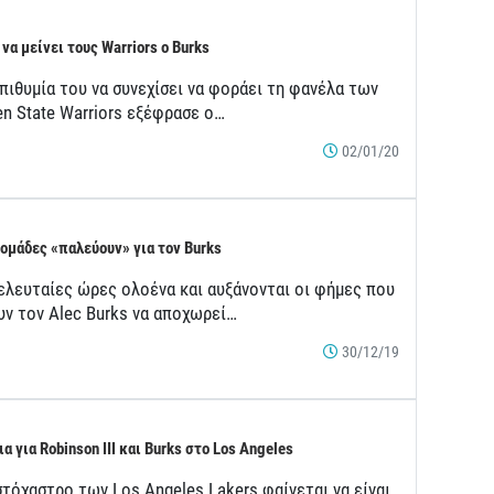
 να μείνει τους Warriors ο Burks
πιθυμία του να συνεχίσει να φοράει τη φανέλα των
en State Warriors εξέφρασε ο…
02/01/20
 ομάδες «παλεύουν» για τον Burks
τελευταίες ώρες ολοένα και αυξάνονται οι φήμες που
υν τον Alec Burks να αποχωρεί…
30/12/19
ια για Robinson ΙΙΙ και Burks στο Los Angeles
στόχαστρο των Los Angeles Lakers φαίνεται να είναι