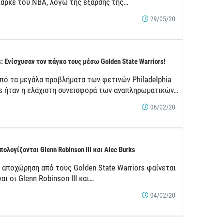
παρκέ του ΝΒΑ, λόγω της έξαρσης της…
29/05/20
s: Ενίσχυσαν τον πάγκο τους μέσω Golden State Warriors!
από τα μεγάλα προβλήματα των φετινών Philadelphia
rs ήταν η ελάχιστη συνεισφορά των αναπληρωματικών…
06/02/20
πολογίζονται Glenn Robinson III και Alec Burks
 αποχώρηση από τους Golden State Warriors φαίνεται
ναι οι Glenn Robinson III και…
04/02/20