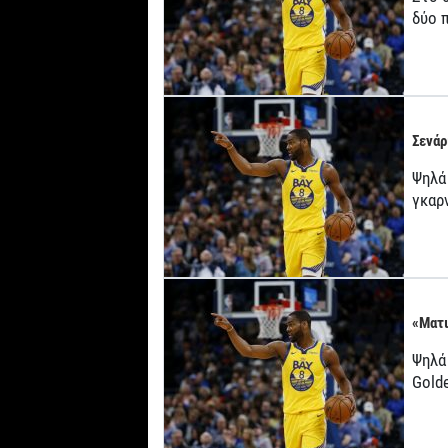
δύο π
Σενάρ
Ψηλά 
γκαρν
«Ματι
Ψηλά 
Golde