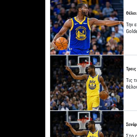
Θέλει
Την ε
Gold
Τρεις
Τις 
θέλο
Σενάρ
Στο 