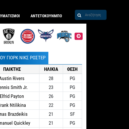
ΑΥΜΑΤΙΣΜΟΙ
ΑΝΤΕΤΟΚΟΥΝΜΠΟ
ΙΟΥ ΓΙΟΡΚ ΝΙΚΣ ΡΟΣΤΕΡ
ΠΑΙΚΤΗΣ
ΗΛΙΚΙΑ
ΘΕΣΗ
Austin Rivers
28
PG
ennis Smith Jr.
23
PG
Elfrid Payton
26
PG
rank Ntilikina
22
PG
gnas Brazdeikis
21
SF
manuel Quickley
21
PG