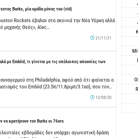
ευτος Burks, μία ομάδα μόνος του (vid)
ouston Rockets έβαλαν στα σκοινιά την Νέα Υόρκη αλλά
πό μηχανής Θεός», Alec…
21/11/21
Mi
αλά με Embiid, τι γίνεται με τις υπόλοιπες απουσίες των
O
συναγερμού στη Philadelphia, αφού από ότι φαίνεται ο
ατισμός του Embiid (23.5π/11.8ριμπ/3.1ασ), που τον…
R
12/08/20
ν να κρατήσουν τον Burks οι 76ers
τελευταίες εβδομάδες δεν υπάρχει αγωνιστική δράση