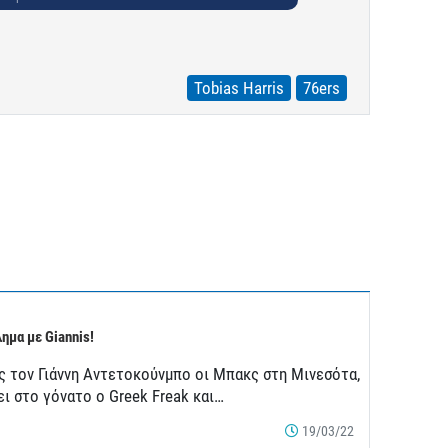
Tobias Harris
76ers
ημα με Giannis!
ς τον Γιάννη Αντετοκούνμπο οι Μπακς στη Μινεσότα,
ει στο γόνατο ο Greek Freak και…
19/03/22