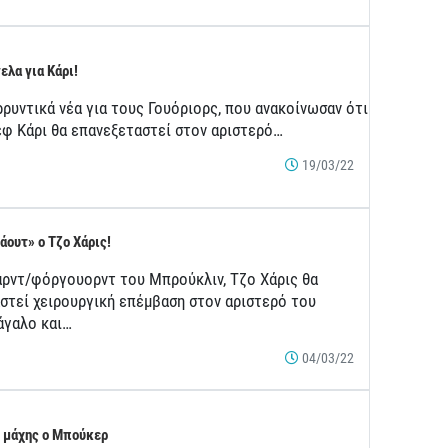
ελα για Κάρι!
ρρυντικά νέα για τους Γουόριορς, που ανακοίνωσαν ότι
εφ Κάρι θα επανεξεταστεί στον αριστερό…
19/03/22
άουτ» ο Τζο Χάρις!
αρντ/φόργουορντ του Μπρούκλιν, Τζο Χάρις θα
αστεί χειρουργική επέμβαση στον αριστερό του
άγαλο και…
04/03/22
 μάχης ο Μπούκερ