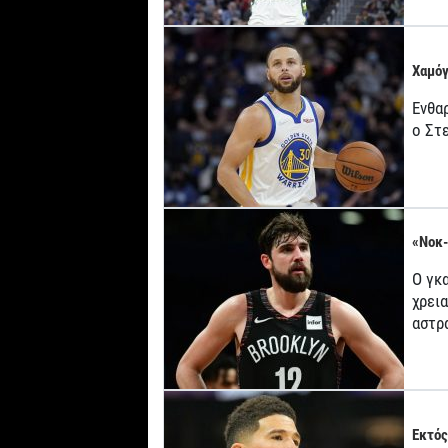
Χαμόγ
Ενθα
ο Στ
«Νοκ-
Ο γκ
χρει
αστρ
Εκτός