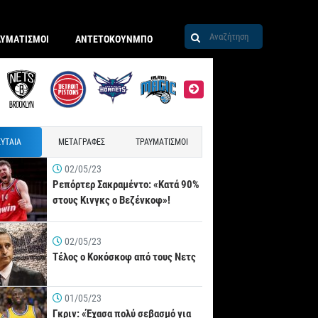
ΑΥΜΑΤΙΣΜΟΙ
ΑΝΤΕΤΟΚΟΥΝΜΠΟ
ΥΤΑΙΑ
ΜΕΤΑΓΡΑΦΕΣ
ΤΡΑΥΜΑΤΙΣΜΟΙ
02/05/23
Ρεπόρτερ Σακραμέντο: «Κατά 90%
στους Κινγκς ο Βεζένκοφ»!
02/05/23
Τέλος ο Κοκόσκοφ από τους Νετς
01/05/23
Γκριν: «Έχασα πολύ σεβασμό για