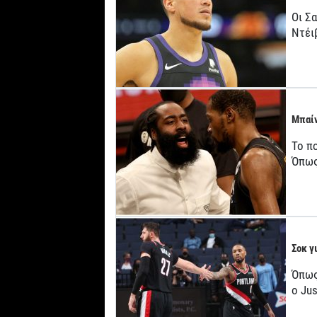
Οι Σ
Ντέι
Μπαίν
Το π
Όπως
Σοκ γ
Όπως
o Jus