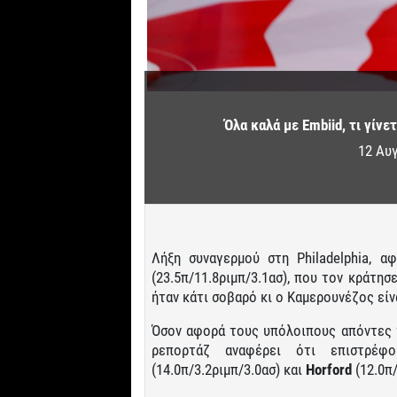
Όλα καλά με Embiid, τι γίνε
12 Αυ
Λήξη συναγερμού στη Philadelphia, 
(23.5π/11.8ριμπ/3.1ασ), που τον κράτησ
ήταν κάτι σοβαρό κι ο Καμερουνέζος είν
Όσον αφορά τους υπόλοιπους απόντες τ
ρεπορτάζ αναφέρει ότι επιστρέ
(14.0π/3.2ριμπ/3.0ασ) και
Horford
(12.0π/