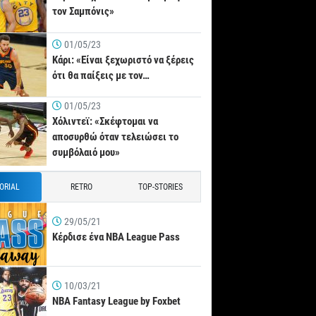
τον Σαμπόνις»
01/05/23
Κάρι: «Είναι ξεχωριστό να ξέρεις
ότι θα παίξεις με τον…
01/05/23
Χόλιντεϊ: «Σκέφτομαι να
αποσυρθώ όταν τελειώσει το
συμβόλαιό μου»
TORIAL
RETRO
TOP-STORIES
29/05/21
Κέρδισε ένα NBA League Pass
10/03/21
NBA Fantasy League by Foxbet