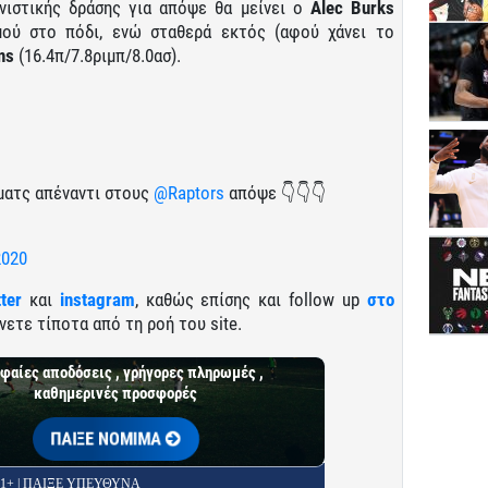
νιστικής δράσης για απόψε θα μείνει ο
Alec Burks
ισμού στο πόδι, ενώ σταθερά εκτός (αφού χάνει το
ns
(16.4π/7.8ριμπ/8.0ασ).
ματς απέναντι στους
@Raptors
απόψε 👇👇👇
2020
tter
και
instagram
, καθώς επίσης και follow up
στο
νετε τίποτα από τη ροή του site.
φαίες αποδόσεις , γρήγορες πληρωμές ,
καθημερινές προσφορές
ΠΑΙΞΕ ΝΟΜΙΜΑ
 21+ | ΠΑΙΞΕ ΥΠΕΥΘΥΝΑ