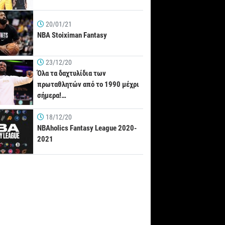
20/01/21
NBA Stoiximan Fantasy
23/12/20
Όλα τα δαχτυλίδια των
πρωταθλητών από το 1990 μέχρι
σήμερα!…
18/12/20
NBAholics Fantasy League 2020-
2021