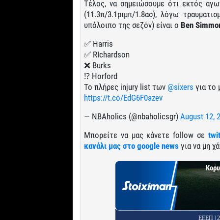
Τέλος, να σημειώσουμε ότι εκτός αγω
(11.3π/3.1ριμπ/1.8ασ), λόγω τραυματ
υπόλοιπο της σεζόν) είναι ο
Ben Simmo
✅ Harris
✅ RIchardson
❌ Burks
⁉ Horford
Το πλήρες injury list των
@sixers
για το 
https://t.co/EdG6F0azev
— NBAholics (@nbaholicsgr)
August 12, 
Μπορείτε να μας κάνετε follow σε
twi
κανάλι μας στο google news
για να μη χά
Κορυ
ΕΕΕΠ |