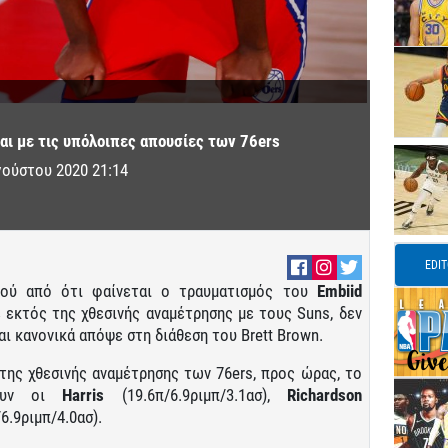
ται με τις υπόλοιπες απουσίες των 76ers
γούστου 2020 21:14
EDI
αφού από ότι φαίνεται ο τραυματισμός του
Embiid
ε εκτός της χθεσινής αναμέτρησης με τους Suns, δεν
αι κανονικά απόψε στη διάθεση του Brett Brown.
ης χθεσινής αναμέτρησης των 76ers, προς ώρας, το
φουν οι
Harris
(19.6π/6.9ριμπ/3.1ασ),
Richardson
6.9ριμπ/4.0ασ).