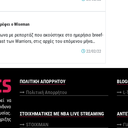
ρέφει ο Wiseman
ωνα με ρεπορτάζ που ακούστηκε στο ημερήσιο breef-
ast των Warriors, στις αρχές του επόμενου μήνα…
22/02/22
ΠΟΛΙΤΙΚΉ ΑΠΟΡΡΉΤΟΥ
BLOG
Πολιτική Απορρήτου
L-
εί να
νδυνο
σίας.
ΣΤΟΙΧΗΜΑΤΙΚΕΣ ΜΕ NBA LIVE STREAMING
ANTE
ήριξης
STOIXIMAN
Γ