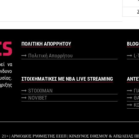
ΠΟΛΙΤΙΚΉ ΑΠΟΡΡΉΤΟΥ
BLOG
Πολιτική Απορρήτου
L-
εί να
νδυνο
σίας.
ΣΤΟΙΧΗΜΑΤΙΚΕΣ ΜΕ NBA LIVE STREAMING
ANTE
ήριξης
STOIXIMAN
Γ
NOVIBET
Θ
Κ