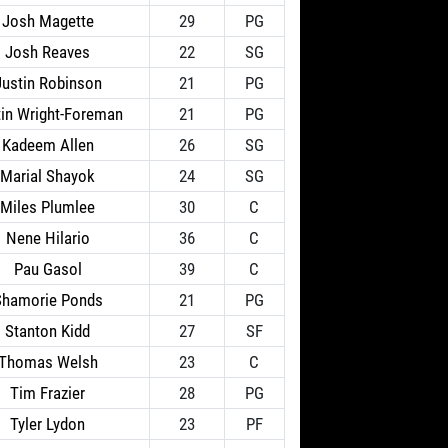
Josh Magette
29
PG
Josh Reaves
22
SG
Justin Robinson
21
PG
tin Wright-Foreman
21
PG
Kadeem Allen
26
SG
Marial Shayok
24
SG
Miles Plumlee
30
C
Nene Hilario
36
C
Pau Gasol
39
C
Shamorie Ponds
21
PG
Stanton Kidd
27
SF
Thomas Welsh
23
C
Tim Frazier
28
PG
Tyler Lydon
23
PF