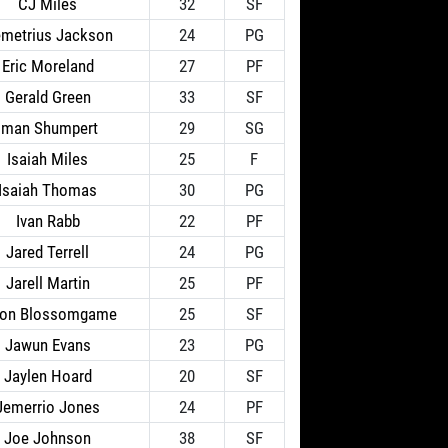
CJ Miles
32
SF
metrius Jackson
24
PG
Eric Moreland
27
PF
Gerald Green
33
SF
Iman Shumpert
29
SG
Isaiah Miles
25
F
Isaiah Thomas
30
PG
Ivan Rabb
22
PF
Jared Terrell
24
PG
Jarell Martin
25
PF
ron Blossomgame
25
SF
Jawun Evans
23
PG
Jaylen Hoard
20
SF
Jemerrio Jones
24
PF
Joe Johnson
38
SF