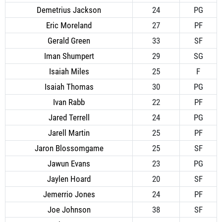
Demetrius Jackson
24
PG
Eric Moreland
27
PF
Gerald Green
33
SF
Iman Shumpert
29
SG
Isaiah Miles
25
F
Isaiah Thomas
30
PG
Ivan Rabb
22
PF
Jared Terrell
24
PG
Jarell Martin
25
PF
Jaron Blossomgame
25
SF
Jawun Evans
23
PG
Jaylen Hoard
20
SF
Jemerrio Jones
24
PF
Joe Johnson
38
SF