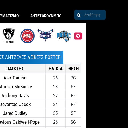
ΑΥΜΑΤΙΣΜΟΙ
ΑΝΤΕΤΟΚΟΥΝΜΠΟ
ΟΣ ΑΝΤΖΕΛΕΣ ΛΕΪΚΕΡΣ ΡΟΣΤΕΡ
ΠΑΙΚΤΗΣ
ΗΛΙΚΙΑ
ΘΕΣΗ
Alex Caruso
26
PG
Alfonzo McKinnie
28
SF
Anthony Davis
27
PF
Devontae Cacok
24
PF
Jared Dudley
35
SF
avious Caldwell-Pope
26
SG