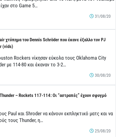
είχαν στο Game 5…
31/08/20
fair χτύπημα του Dennis Schröder που έκανε έξαλλο τον PJ
r (vids)
ouston Rockers νίκησαν εύκολα τους Oklahoma City
er με 114-80 και έκαναν το 3-2…
30/08/20
Thunder – Rockets 117-114: Οι “αστραπές” έχουν σφυγμό
υς Paul και Shroder να κάνουν εκπληκτικό ματς και να
ούς τους Thunder, η…
25/08/20