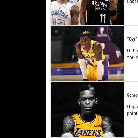
Lake
“Όχι”
Ο De
του 
Schro
Παρο
point