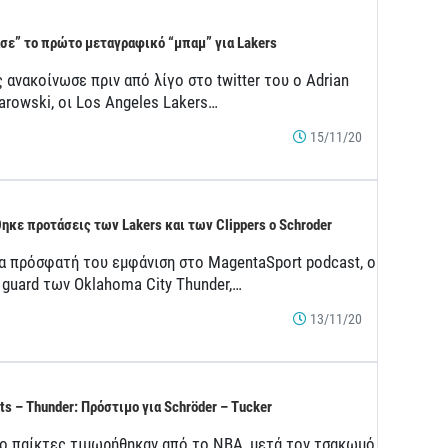
σε” το πρώτο μεταγραφικό “μπαμ” για Lakers
ανακοίνωσε πριν από λίγο στο twitter του ο Adrian
arowski, οι Los Angeles Lakers…
15/11/20
ηκε προτάσεις των Lakers και των Clippers o Schroder
ια πρόσφατή του εμφάνιση στο MagentaSport podcast, o
 guard των Oklahoma City Thunder,…
13/11/20
ts – Thunder: Πρόστιμο για Schröder – Tucker
ύο παίκτες τιμωρήθηκαν από το ΝΒΑ, μετά τον τσακωμό