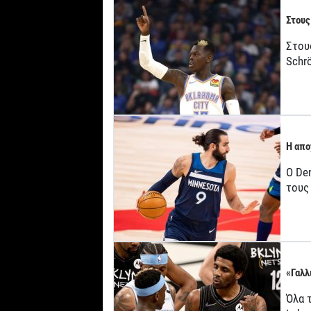
Στους
Στους
Schrö
Η απο
Ο De
τους
«Γαλλ
Όλα τ