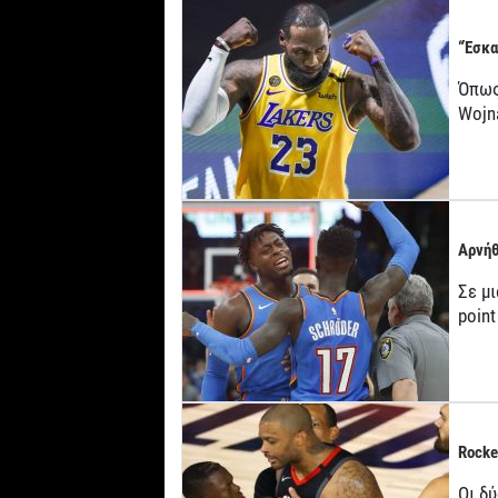
“Έσκα
Όπως 
Wojn
Αρνήθ
Σε μ
point
Rocke
Οι δ