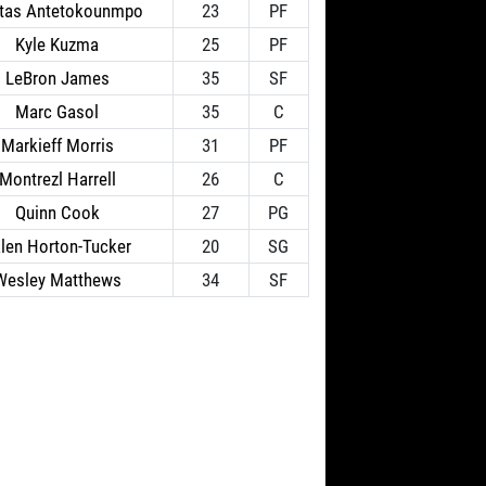
tas Antetokounmpo
23
PF
Kyle Kuzma
25
PF
LeBron James
35
SF
Marc Gasol
35
C
Markieff Morris
31
PF
Montrezl Harrell
26
C
Quinn Cook
27
PG
len Horton-Tucker
20
SG
Wesley Matthews
34
SF