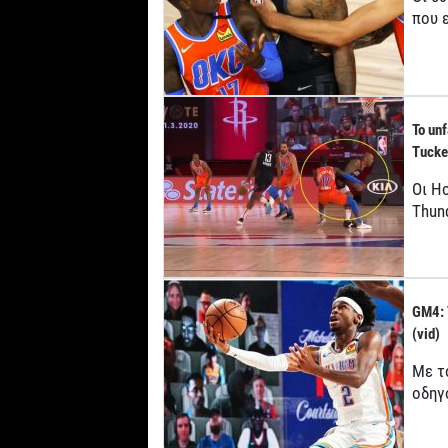
που 
Το un
Tucke
Οι H
Thund
GM4: 
(vid)
Με το
οδηγ