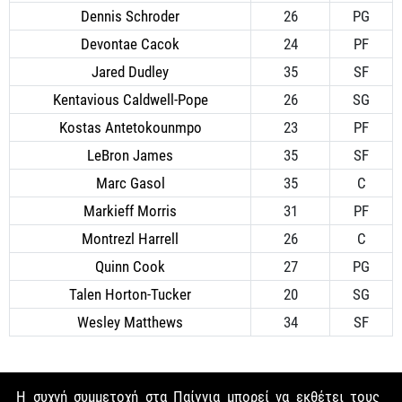
Dennis Schroder
26
PG
Devontae Cacok
24
PF
Jared Dudley
35
SF
Kentavious Caldwell-Pope
26
SG
Kostas Antetokounmpo
23
PF
LeBron James
35
SF
Marc Gasol
35
C
Markieff Morris
31
PF
Montrezl Harrell
26
C
Quinn Cook
27
PG
Talen Horton-Tucker
20
SG
Wesley Matthews
34
SF
Η συχνή συμμετοχή στα Παίγνια μπορεί να εκθέτει τους