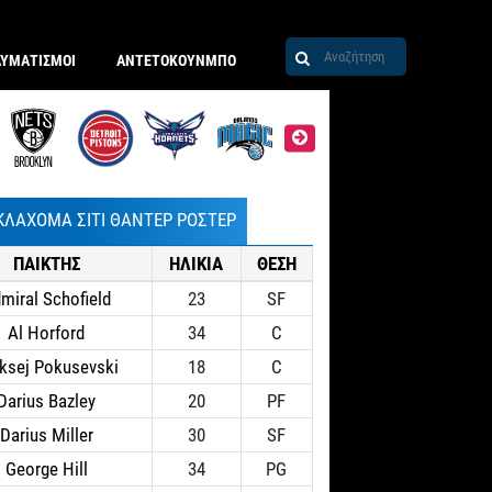
ΑΥΜΑΤΙΣΜΟΙ
ΑΝΤΕΤΟΚΟΥΝΜΠΟ
ΚΛΑΧΟΜΑ ΣΙΤΙ ΘΑΝΤΕΡ ΡΟΣΤΕΡ
ΠΑΙΚΤΗΣ
ΗΛΙΚΙΑ
ΘΕΣΗ
miral Schofield
23
SF
Al Horford
34
C
ksej Pokusevski
18
C
Darius Bazley
20
PF
Darius Miller
30
SF
George Hill
34
PG