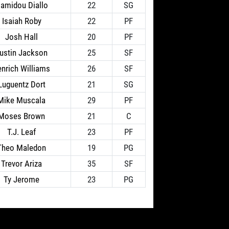
amidou Diallo
22
SG
Isaiah Roby
22
PF
Josh Hall
20
PF
ustin Jackson
25
SF
enrich Williams
26
SF
Luguentz Dort
21
SG
Mike Muscala
29
PF
Moses Brown
21
C
T.J. Leaf
23
PF
Theo Maledon
19
PG
Trevor Ariza
35
SF
Ty Jerome
23
PG