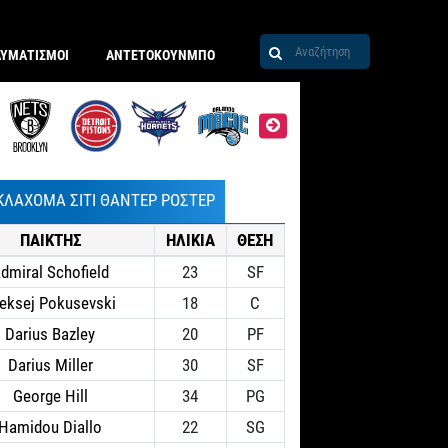
ΑΥΜΑΤΙΣΜΟΙ
ΑΝΤΕΤΟΚΟΥΝΜΠΟ
ΚΛΑΧΟΜΑ ΣΙΤΙ ΘΑΝΤΕΡ ΡΟΣΤΕΡ
ΠΑΙΚΤΗΣ
ΗΛΙΚΙΑ
ΘΕΣΗ
dmiral Schofield
23
SF
eksej Pokusevski
18
C
Darius Bazley
20
PF
Darius Miller
30
SF
George Hill
34
PG
Hamidou Diallo
22
SG