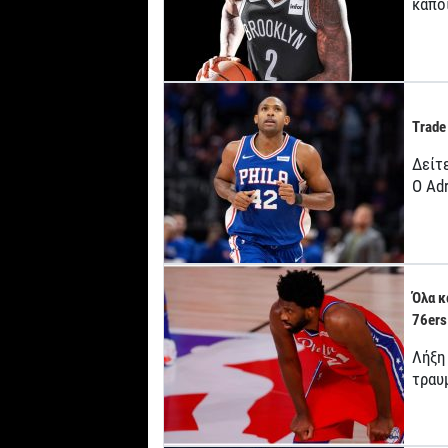
κάπο
Trade
Δείτε
Ο Adr
Όλα κ
76ers
Λήξη 
τραυμ