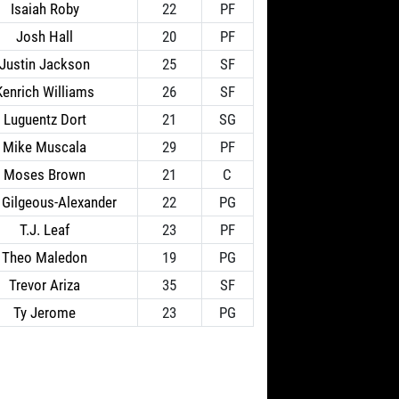
Isaiah Roby
22
PF
Josh Hall
20
PF
Justin Jackson
25
SF
Kenrich Williams
26
SF
Luguentz Dort
21
SG
Mike Muscala
29
PF
Moses Brown
21
C
 Gilgeous-Alexander
22
PG
T.J. Leaf
23
PF
Theo Maledon
19
PG
Trevor Ariza
35
SF
Ty Jerome
23
PG