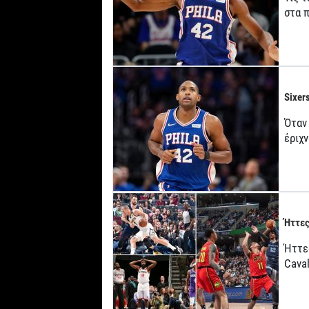
στα 
Sixers
Όταν 
έριχ
Ήττες
Ήττε
Caval