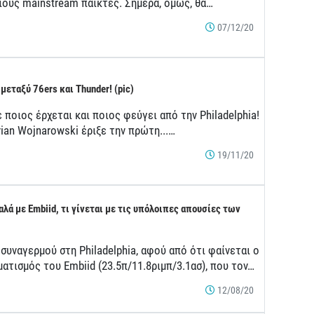
ιους mainstream παίκτες. Σήμερα, όμως, θα…
07/12/20
 μεταξύ 76ers και Thunder! (pic)
 ποιος έρχεται και ποιος φεύγει από την Philadelphia!
ian Wojnarowski έριξε την πρώτη...…
19/11/20
αλά με Embiid, τι γίνεται με τις υπόλοιπες απουσίες των
συναγερμού στη Philadelphia, αφού από ότι φαίνεται ο
ατισμός του Embiid (23.5π/11.8ριμπ/3.1ασ), που τον…
12/08/20