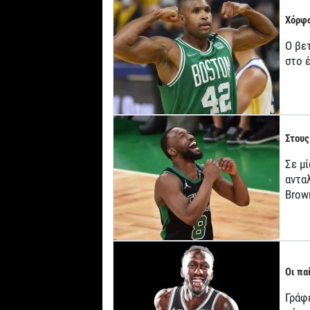
Χόρφο
Ο βε
στο 
Στους
Σε μί
αντα
Brow
Οι πα
Γράφε