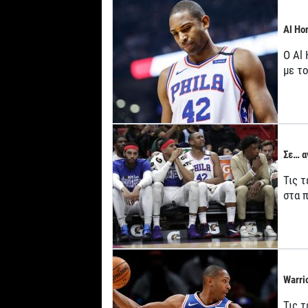
Al Ho
O Al 
με το
Σε… α
Τις 
στα 
Warri
Τις 