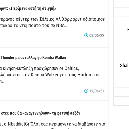
ρντ: «Περίμενα αυτή τη στιγμή»
τεράνος σέντερ των Σέλτικς Αλ Χόρφορντ αξιοποίησε
έπακρο το ντεμπούτο του σe ΝΒΑ…
03/06/22
 Thunder με ανταλλαγή ο Kemba Walker
Shai
α κίνηση-έκπληξη προχώρησαν οι Celtics,
λλάσσοντας τον Kemba Walker για τους Horford και
n…
19/06/21
ίκτες που θα «αναγεννηθούν» τη φετινή σεζόν
ι ο NbaddictGr Όλοι σας περιμένετε να διαβάσετε για