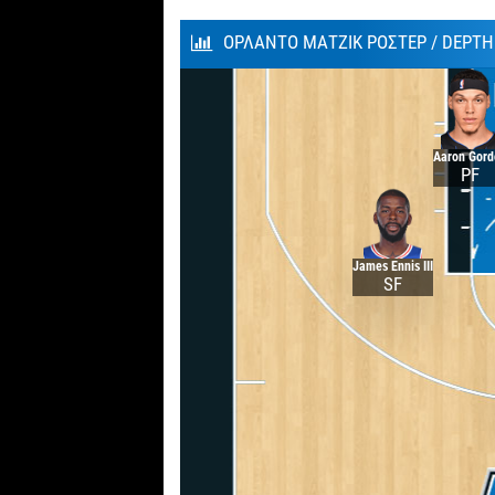
ΟΡΛΑΝΤΟ ΜΑΤΖΙΚ ΡΟΣΤΕΡ / DEPT
Aaron Gor
PF
James Ennis III
SF