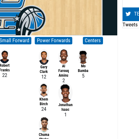
Τ
Tweets 
Small Forward
Power Forwards
Centers
Robert
Al
Mo
Gary
Franks
Farouq
Bamba
Clark
22
5
Aminu
12
2
Khem
Birch
Jonathan
24
Isaac
1
Chuma