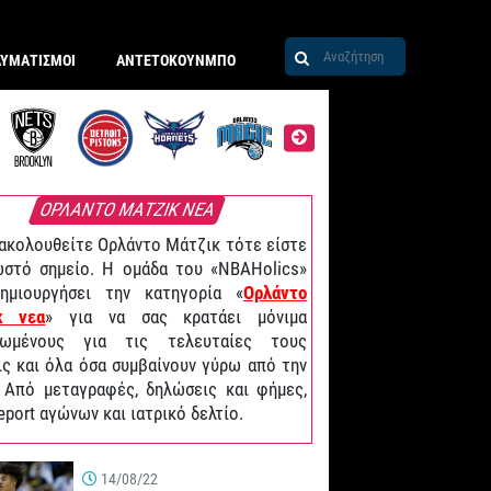
ΑΥΜΑΤΙΣΜΟΙ
ΑΝΤΕΤΟΚΟΥΝΜΠΟ
ΟΡΛΑΝΤΟ ΜΑΤΖΙΚ ΝΕΑ
ακολουθείτε Ορλάντο Μάτζικ τότε είστε
στό σημείο. Η ομάδα του «NBAHolics»
δημιουργήσει την κατηγορία «
Ορλάντο
κ νεα
» για να σας κρατάει μόνιμα
ρωμένους για τις τελευταίες τους
ις και όλα όσα συμβαίνουν γύρω από την
 Από μεταγραφές, δηλώσεις και φήμες,
report αγώνων και ιατρικό δελτίο.
14/08/22