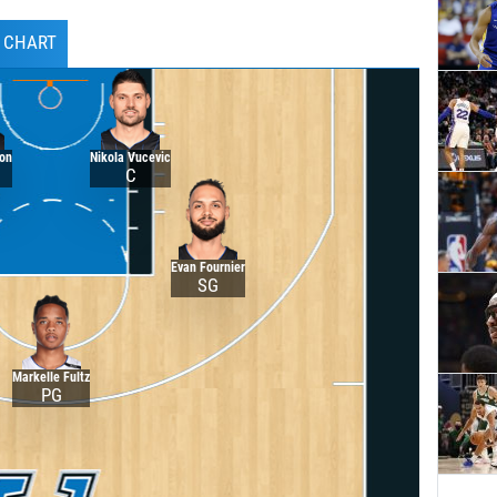
H CHART
don
Nikola Vucevic
C
Evan Fournier
SG
Markelle Fultz
PG