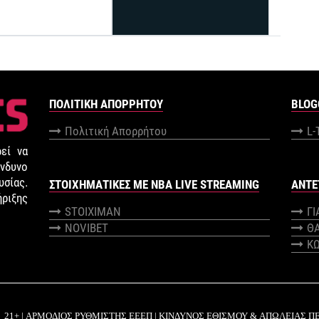
ΠΟΛΙΤΙΚΉ ΑΠΟΡΡΉΤΟΥ
BLOG
Πολιτική Απορρήτου
L-
εί να
νδυνο
σίας.
ΣΤΟΙΧΗΜΑΤΙΚΕΣ ΜΕ NBA LIVE STREAMING
ANTE
ήριξης
STOIXIMAN
Γ
NOVIBET
Θ
Κ