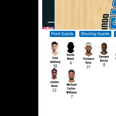
Point Guards
Shooting Guards
Karim
Dwayne
Cole
Terrence
Mané
Bacon
Anthony
4
Ross
8
50
31
Jordan
Michael
Bone
Carter-
23
Williams
7