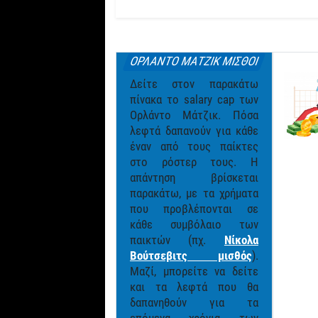
ΟΡΛΑΝΤΟ ΜΑΤΖΙΚ ΜΙΣΘΟΙ
Δείτε στον παρακάτω
πίνακα το salary cap των
Ορλάντο Μάτζικ. Πόσα
λεφτά δαπανούν για κάθε
έναν από τους παίκτες
στο ρόστερ τους. Η
απάντηση βρίσκεται
παρακάτω, με τα χρήματα
που προβλέπονται σε
κάθε συμβόλαιο των
παικτών (πχ.
Νίκολα
Βούτσεβιτς μισθός
).
Μαζί, μπορείτε να δείτε
και τα λεφτά που θα
δαπανηθούν για τα