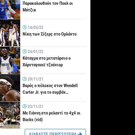
Παρακολουθούν τον Πουλ οι
Μάτζικ
14/03/22
Νίκη των Σίξερς στο Ορλάντο
24/01/22
Κάταγμα στο μετατάρσιο ο
Χάρνταγουεϊ τζούνιορ
29/11/21
Βαρύς ο πέλεκυς στον Wendell
Carter Jr. για το συμβάν…
23/11/21
Με Γιάννη στο ρελαντί το 4χ4 οι
Bucks (vid)
ΔΙΑΒΑΣΤΕ ΠΕΡΙΣΣΟΤΕΡΑ