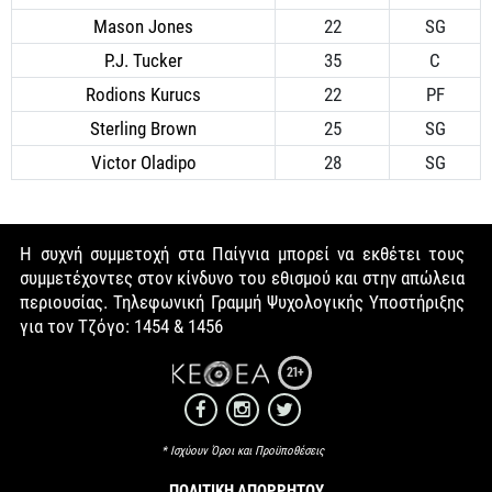
Mason Jones
22
SG
P.J. Tucker
35
C
Rodions Kurucs
22
PF
Sterling Brown
25
SG
Victor Oladipo
28
SG
Η συχνή συμμετοχή στα Παίγνια μπορεί να εκθέτει τους
συμμετέχοντες στον κίνδυνο του εθισμού και στην απώλεια
περιουσίας. Τηλεφωνική Γραμμή Ψυχολογικής Υποστήριξης
για τον Τζόγο: 1454 & 1456
21+
* Ισχύουν Όροι και Προϋποθέσεις
ΠΟΛΙΤΙΚΉ ΑΠΟΡΡΉΤΟΥ