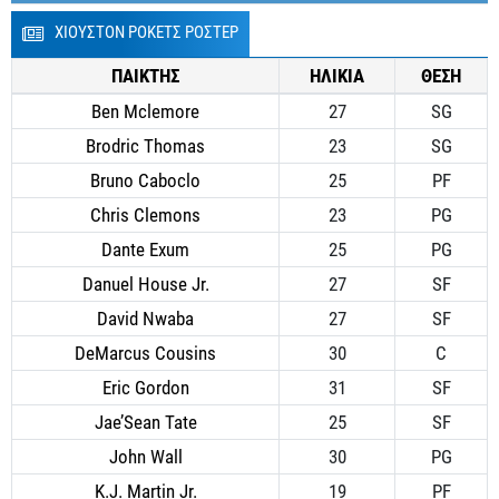
ΧΙΟΥΣΤΟΝ ΡΟΚΕΤΣ ΡΟΣΤΕΡ
ΠΑΙΚΤΗΣ
ΗΛΙΚΙΑ
ΘΕΣΗ
Ben Mclemore
27
SG
Brodric Thomas
23
SG
Bruno Caboclo
25
PF
Chris Clemons
23
PG
Dante Exum
25
PG
Danuel House Jr.
27
SF
David Nwaba
27
SF
DeMarcus Cousins
30
C
Eric Gordon
31
SF
Jae’Sean Tate
25
SF
John Wall
30
PG
K.J. Martin Jr.
19
PF