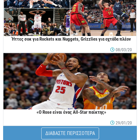
Ήττες σοκ για Rockets και Nuggets, Grizzlies για οχτάδα πλέον
08/03/20
«Ο Rose είναι ένας All-Star παίκτης»
29/01/20
ΔΙΑΒΑΣΤΕ ΠΕΡΙΣΣΟΤΕΡΑ