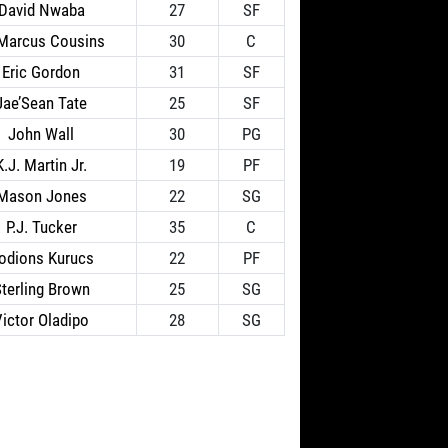
David Nwaba
27
SF
Marcus Cousins
30
C
Eric Gordon
31
SF
Jae’Sean Tate
25
SF
John Wall
30
PG
K.J. Martin Jr.
19
PF
Mason Jones
22
SG
P.J. Tucker
35
C
odions Kurucs
22
PF
terling Brown
25
SG
Victor Oladipo
28
SG