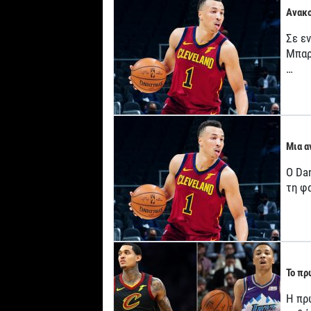
Ανακο
Σε ε
Μπαρ
…
Μια α
Ο Da
τη φ
Το πρ
Η πρ