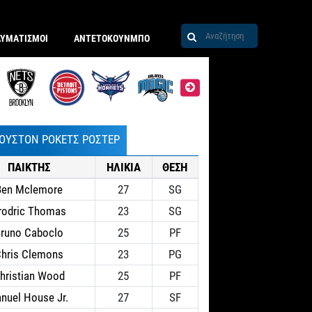
ΑΥΜΑΤΙΣΜΟΙ
ΑΝΤΕΤΟΚΟΥΝΜΠΟ
ΙΟΥΣΤΟΝ ΡΟΚΕΤΣ ΡΟΣΤΕΡ
ΠΑΙΚΤΗΣ
ΗΛΙΚΙΑ
ΘΕΣΗ
Ben Mclemore
27
SG
rodric Thomas
23
SG
runo Caboclo
25
PF
hris Clemons
23
PG
hristian Wood
25
PF
nuel House Jr.
27
SF