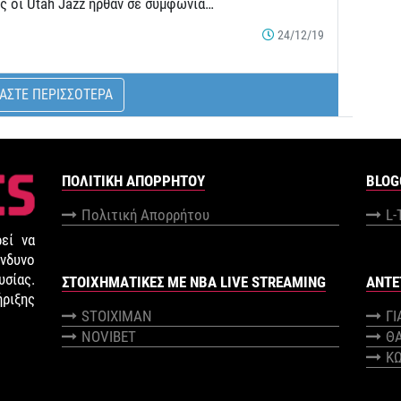
ς οι Utah Jazz ήρθαν σε συμφωνία…
24/12/19
ΑΣΤΕ ΠΕΡΙΣΣΟΤΕΡΑ
ΠΟΛΙΤΙΚΉ ΑΠΟΡΡΉΤΟΥ
BLOG
Πολιτική Απορρήτου
L-
εί να
νδυνο
σίας.
ΣΤΟΙΧΗΜΑΤΙΚΕΣ ΜΕ NBA LIVE STREAMING
ANTE
ήριξης
STOIXIMAN
Γ
NOVIBET
Θ
Κ