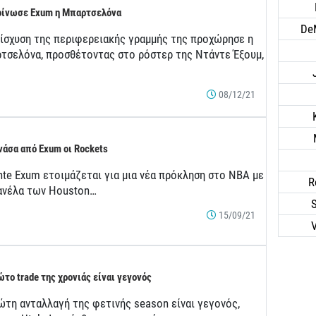
ίνωσε Exum η Μπαρτσελόνα
De
νίσχυση της περιφερειακής γραμμής της προχώρησε η
τσελόνα, προσθέτοντας στο ρόστερ της Ντάντε Έξουμ,
08/12/21
νάσα από Exum οι Rockets
nte Exum ετοιμάζεται για μια νέα πρόκληση στο ΝΒΑ με
R
ανέλα των Houston…
S
15/09/21
ώτο trade της χρονιάς είναι γεγονός
ώτη ανταλλαγή της φετινής season είναι γεγονός,