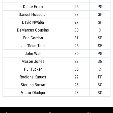
Dante Exum
25
PG
Danuel House Jr.
27
SF
David Nwaba
27
SF
DeMarcus Cousins
30
C
Eric Gordon
31
SF
Jae’Sean Tate
25
SF
John Wall
30
PG
Mason Jones
22
SG
P.J. Tucker
35
C
Rodions Kurucs
22
PF
Sterling Brown
25
SG
Victor Oladipo
28
SG