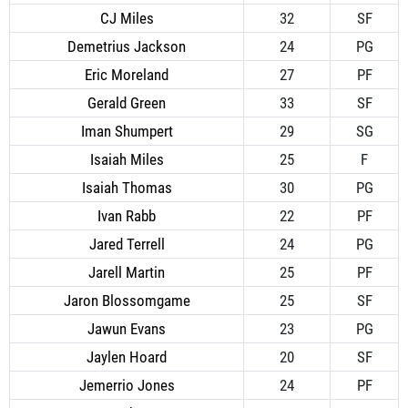
CJ Miles
32
SF
Demetrius Jackson
24
PG
Eric Moreland
27
PF
Gerald Green
33
SF
Iman Shumpert
29
SG
Isaiah Miles
25
F
Isaiah Thomas
30
PG
Ivan Rabb
22
PF
Jared Terrell
24
PG
Jarell Martin
25
PF
Jaron Blossomgame
25
SF
Jawun Evans
23
PG
Jaylen Hoard
20
SF
Jemerrio Jones
24
PF