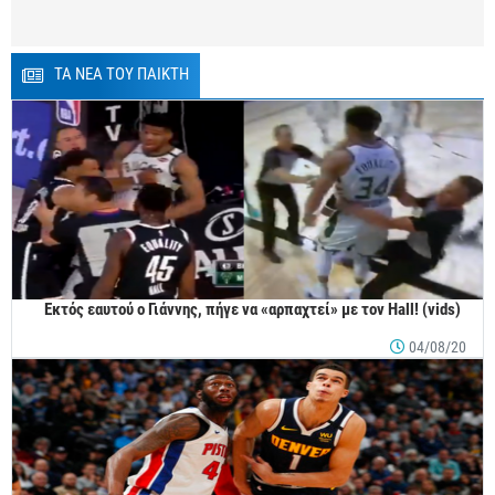
ΤΑ ΝΕΑ ΤΟΥ ΠΑΙΚΤΗ
Εκτός εαυτού ο Γιάννης, πήγε να «αρπαχτεί» με τον Hall! (vids)
04/08/20