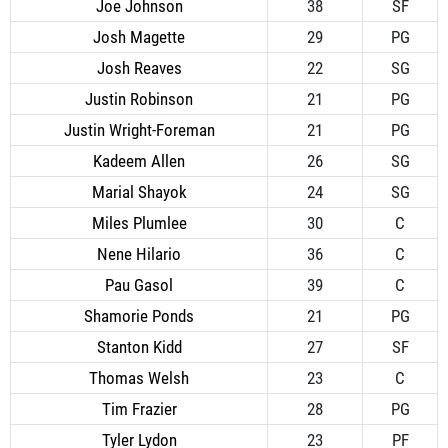
Joe Johnson
38
SF
Josh Magette
29
PG
Josh Reaves
22
SG
Justin Robinson
21
PG
Justin Wright-Foreman
21
PG
Kadeem Allen
26
SG
Marial Shayok
24
SG
Miles Plumlee
30
C
Nene Hilario
36
C
Pau Gasol
39
C
Shamorie Ponds
21
PG
Stanton Kidd
27
SF
Thomas Welsh
23
C
Tim Frazier
28
PG
Tyler Lydon
23
PF