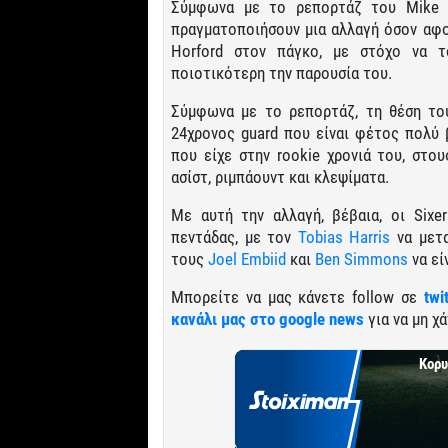
Σύμφωνα με το ρεπορτάζ του Mike O’
πραγματοποιήσουν μια αλλαγή όσον αφορ
Horford στον πάγκο, με στόχο να τ
ποιοτικότερη την παρουσία του.
Σύμφωνα με το ρεπορτάζ, τη θέση το
24χρονος guard που είναι φέτος πολύ 
που είχε στην rookie χρονιά του, στο
ασίστ, ριμπάουντ και κλεψίματα.
Με αυτή την αλλαγή, βέβαια, οι Sixe
πεντάδας, με τον
Tobias Harris
να μετα
τους
Joel Embiid
και
Ben Simmons
να εί
Μπορείτε να μας κάνετε follow σε
twi
κανάλι μας στο google news
για να μη χά
Κορυ