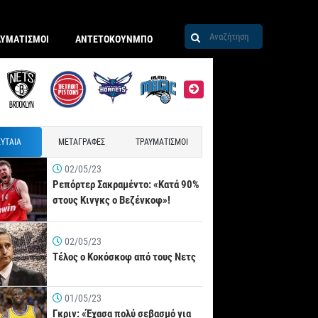
ΑΥΜΑΤΙΣΜΟΙ
ΑΝΤΕΤΟΚΟΥΝΜΠΟ
ΥΤΑΙΑ
ΜΕΤΑΓΡΑΦΕΣ
ΤΡΑΥΜΑΤΙΣΜΟΙ
02/05/23
Ρεπόρτερ Σακραμέντο: «Κατά 90%
στους Κινγκς ο Βεζένκοφ»!
02/05/23
Τέλος ο Κοκόσκοφ από τους Νετς
01/05/23
Γκριν: «Έχασα πολύ σεβασμό για