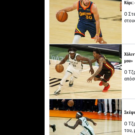
Κάρι:
Ο Στ
στου
Χόλιν
μου»
Ο Τζ
απόσ
Σκέψε
Ο Τζρ
του,