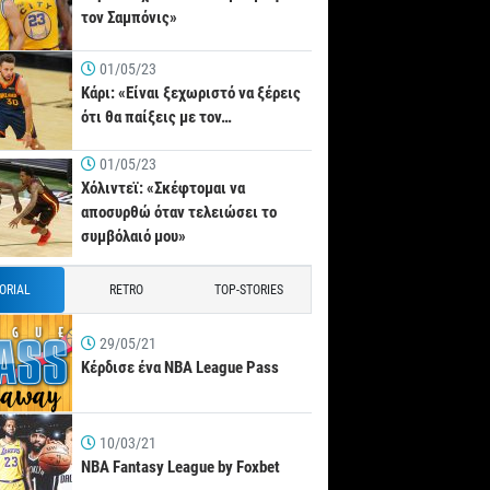
τον Σαμπόνις»
01/05/23
Κάρι: «Είναι ξεχωριστό να ξέρεις
ότι θα παίξεις με τον…
01/05/23
Χόλιντεϊ: «Σκέφτομαι να
αποσυρθώ όταν τελειώσει το
συμβόλαιό μου»
TORIAL
RETRO
TOP-STORIES
29/05/21
Κέρδισε ένα NBA League Pass
10/03/21
NBA Fantasy League by Foxbet