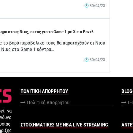
30/04/23
ημα στους Νικς, εκτός για το Game 1 με Χιτ ο Ραντλ
ς το βαρύ πυροβολικό τους θα παραταχθούν οι Νιου
κ Νικς στο Game 1 κόντρα…
30/04/23
ΠΟΛΙΤΙΚΉ ΑΠΟΡΡΉΤΟΥ
BLOG
Πολιτική Απορρήτου
L-
εί να
νδυνο
σίας.
ΣΤΟΙΧΗΜΑΤΙΚΕΣ ΜΕ NBA LIVE STREAMING
ANTE
ήριξης