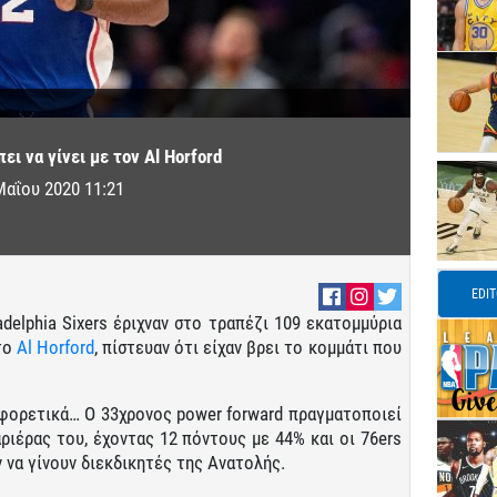
πει να γίνει με τον Al Horford
Μαΐου 2020 11:21
EDI
delphia Sixers έριχναν στο τραπέζι 109 εκατομμύρια
το
Al Horford
, πίστευαν ότι είχαν βρει το κομμάτι που
αφορετικά… Ο 33χρονος power forward πραγματοποιεί
ριέρας του, έχοντας 12 πόντους με 44% και οι 76ers
ν να γίνουν διεκδικητές της Ανατολής.