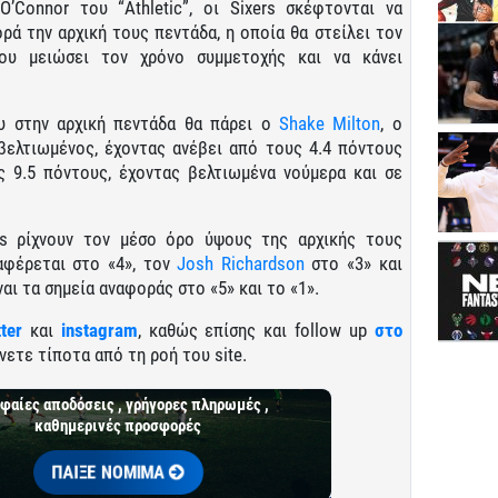
Connor του “Athletic”, οι Sixers σκέφτονται να
ά την αρχική τους πεντάδα, η οποία θα στείλει τον
ου μειώσει τον χρόνο συμμετοχής και να κάνει
υ στην αρχική πεντάδα θα πάρει ο
Shake Milton
, ο
βελτιωμένος, έχοντας ανέβει από τους 4.4 πόντους
υς 9.5 πόντους, έχοντας βελτιωμένα νούμερα και σε
rs ρίχνουν τον μέσο όρο ύψους της αρχικής τους
φέρεται στο «4», τον
Josh Richardson
στο «3» και
ναι τα σημεία αναφοράς στο «5» και το «1».
tter
και
instagram
, καθώς επίσης και follow up
στο
νετε τίποτα από τη ροή του site.
φαίες αποδόσεις , γρήγορες πληρωμές ,
καθημερινές προσφορές
ΠΑΙΞΕ ΝΟΜΙΜΑ