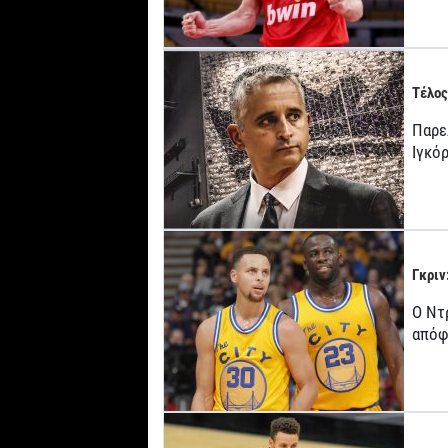
Τέλος
Παρε
Ιγκό
Γκριν
Ο Ντ
απόφ