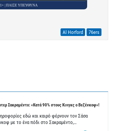
 21+ | ΠΑΙΞΕ ΥΠΕΥΘΥΝΑ
Al Horford
76ers
τερ Σακραμέντο: «Κατά 90% στους Κινγκς ο Βεζένκοφ»!
ληροφορίες εδώ και καιρό φέρνουν τον Σάσα
νκοφ με το ένα πόδι στο Σακραμέντο,…