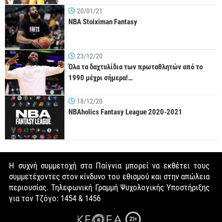
20/01/21
NBA Stoiximan Fantasy
23/12/20
Όλα τα δαχτυλίδια των πρωταθλητών από το
1990 μέχρι σήμερα!…
18/12/20
NBAholics Fantasy League 2020-2021
Η συχνή συμμετοχή στα Παίγνια μπορεί να εκθέτει τους
συμμετέχοντες στον κίνδυνο του εθισμού και στην απώλεια
περιουσίας. Τηλεφωνική Γραμμή Ψυχολογικής Υποστήριξης
για τον Τζόγο: 1454 & 1456
21+