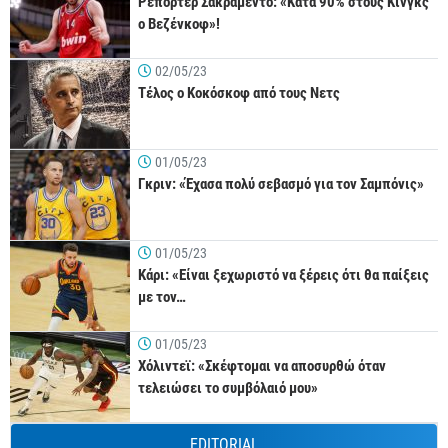
Ρεπόρτερ Σακραμέντο: «Κατά 90% στους Κινγκς
ο Βεζένκοφ»!
02/05/23
Τέλος ο Κοκόσκοφ από τους Νετς
01/05/23
Γκριν: «Έχασα πολύ σεβασμό για τον Σαμπόνις»
01/05/23
Κάρι: «Είναι ξεχωριστό να ξέρεις ότι θα παίξεις
με τον…
01/05/23
Χόλιντεϊ: «Σκέφτομαι να αποσυρθώ όταν
τελειώσει το συμβόλαιό μου»
EDITORIAL