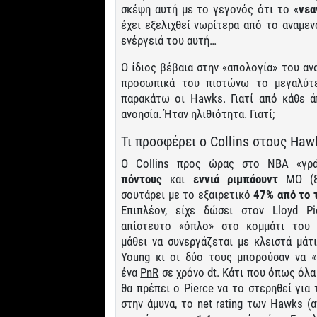
σκέψη αυτή με το γεγονός ότι το «
νεα
έχει εξελιχθεί νωρίτερα από το αναμεν
ενέργειά του αυτή…
Ο ίδιος βέβαια στην «απολογία» του αναφ
προσωπικά του πιστώνω το μεγαλύτε
παρακάτω οι Hawks. Γιατί από κάθε ά
ανοησία. Ήταν ηλιθιότητα. Γιατί;
Τι προσφέρει ο Collins στους Haw
Ο Collins προς ώρας στο NBA «γρ
πόντους
και
εννιά ριμπάουντ
ΜΟ (8.
σουτάρει με το εξαιρετικό
47% από το 
Επιπλέον, είχε δώσει στον Lloyd Pi
απίστευτο «όπλο» στο κομμάτι του 
μάθει να συνεργάζεται με κλειστά μάτ
Young κι οι δύο τους μπορούσαν να «
ένα
PnR
σε χρόνο dt. Κάτι που όπως όλα
θα πρέπει ο Pierce να το στερηθεί γι
στην άμυνα, το net rating των Hawks (α