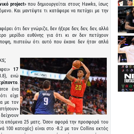
νικό
project
» που δημιουργείται στους Hawks, ίσως
όμενο. Και μαντέψτε τι κατάφερε να πετύχει με την
έρει ότι δεν γνώριζε, δεν ήξερε δεν, δεν, δεν, αλλά
ρο μερίδιο ευθύνης για ότι κι αν δεν πετύχουν
ποψη, πιστεύω ότι αυτό που έκανε δεν ήταν απλά
ks;
άφει»
17
8), ενώ
τρίποντο
.
erce ένα
ότι είχε
ια με τον
στήσουν»
 δείχνουν
α τα επόμενα 25 ματς. Όσον αφορά την προσφορά του
νά 100 κατοχές) είναι στο -8.2 με τον Collins εκτός