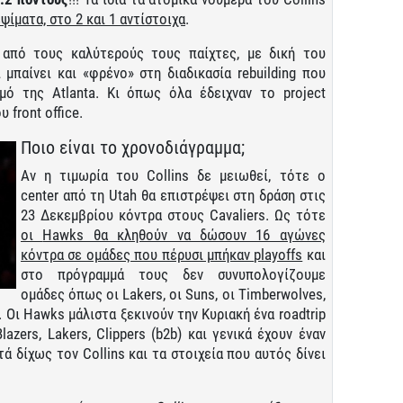
ψίματα, στο 2 και 1 αντίστοιχα
.
από τους καλύτερούς τους παίχτες, με δική του
 μπαίνει και «φρένο» στη διαδικασία rebuilding που
σμό της Atlanta. Κι όπως όλα έδειχναν το project
 front office.
Ποιο είναι το χρονοδιάγραμμα;
Αν η τιμωρία του Collins δε μειωθεί, τότε ο
center από τη Utah θα επιστρέψει στη δράση στις
23 Δεκεμβρίου κόντρα στους Cavaliers. Ως τότε
οι
Hawks θα κληθούν να δώσουν 16 αγώνες
κόντρα σε ομάδες που πέρυσι μπήκαν
playoffs
και
στο πρόγραμμά τους δεν συνυπολογίζουμε
ομάδες όπως οι Lakers, οι Suns, οι Timberwolves,
 Οι Hawks μάλιστα ξεκινούν την Κυριακή ένα roadtrip
azers, Lakers, Clippers (b2b) και γενικά έχουν έναν
 δίχως τον Collins και τα στοιχεία που αυτός δίνει