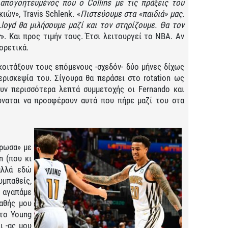
 απογοητευμένος που ο
Collins με τις πράξεις του
ιών», Travis Schlenk. «
Πιστεύουμε στα «παιδιά» μας.
Lloyd θα μιλήσουμε μαζί και τον στηρίζουμε. Θα τον
ς
». Και προς τιμήν τους. Έτσι λειτουργεί το NBA. Αν
ορετικά.
κοιτάξουν τους επόμενους -σχεδόν- δύο μήνες δίχως
περισκεψία του. Σίγουρα θα περάσει στο rotation ως
ουν περισσότερα λεπτά συμμετοχής οι Fernando και
δύναται να προσφέρουν αυτά που πήρε μαζί του στα
έρωσα» με
n (που κι
 αλλά εδώ
μπαθείς,
ν αγαπάμε
αθής μου
 το Young
ι -ας μου