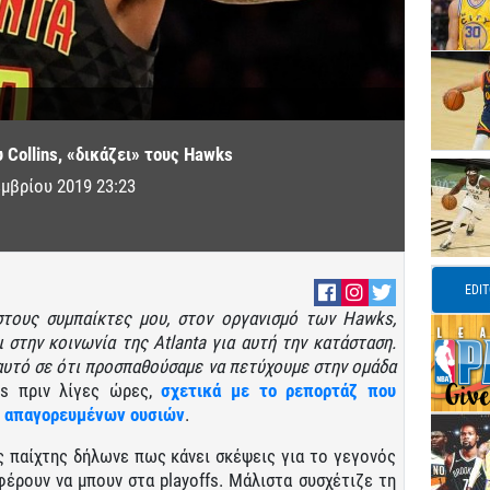
 Collins, «δικάζει» τους Hawks
μβρίου 2019 23:23
EDI
τους συμπαίκτες μου, στον οργανισμό των Hawks,
 στην κοινωνία της Atlanta για αυτή την κατάσταση.
αυτό σε ότι προσπαθούσαμε να πετύχουμε στην ομάδα
ns πριν λίγες ώρες,
σχετικά με το ρεπορτάζ που
η απαγορευμένων ουσιών
.
ς παίχτης δήλωνε πως κάνει σκέψεις για το γεγονός
έρουν να μπουν στα playoffs. Μάλιστα συσχέτιζε τη