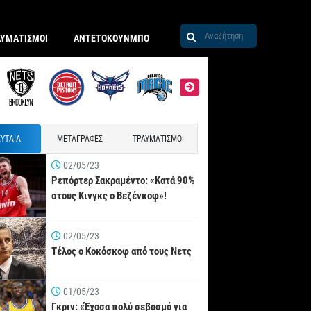
ΑΥΜΑΤΙΣΜΟΙ
ΑΝΤΕΤΟΚΟΥΝΜΠΟ
ΥΤΑΙΑ
ΜΕΤΑΓΡΑΦΕΣ
ΤΡΑΥΜΑΤΙΣΜΟΙ
02/05/23
Ρεπόρτερ Σακραμέντο: «Κατά 90%
στους Κινγκς ο Βεζένκοφ»!
02/05/23
Τέλος ο Κοκόσκοφ από τους Νετς
01/05/23
Γκριν: «Έχασα πολύ σεβασμό για