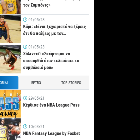
τον Σαμπόνις»
01/05/23
Κάρι: «Είναι ξεχωριστό να ξέρεις
ότι θα παίξεις με τον…
01/05/23
Χόλιντεϊ: «Σκέφτομαι να
αποσυρθώ όταν τελειώσει το
συμβόλαιό μου»
TORIAL
RETRO
TOP-STORIES
29/05/21
Κέρδισε ένα NBA League Pass
10/03/21
NBA Fantasy League by Foxbet