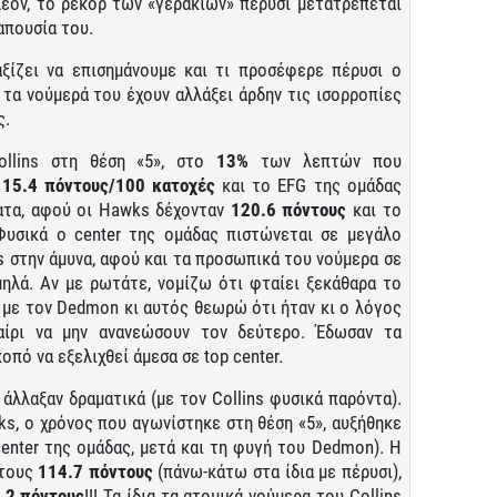
πλέον, το ρεκόρ των «γερακιών» πέρυσι μετατρέπεται
 απουσία του.
αξίζει να επισημάνουμε και τι προσέφερε πέρυσι ο
 τα νούμερά του έχουν αλλάξει άρδην τις ισορροπίες
ς.
ollins στη θέση «5», στο
13%
των λεπτών που
115.4 πόντους/100 κατοχές
και το EFG της ομάδας
ματα, αφού οι Hawks δέχονταν
120.6 πόντους
και το
Φυσικά ο center της ομάδας πιστώνεται σε μεγάλο
 στην άμυνα, αφού και τα προσωπικά του νούμερα σε
μηλά. Αν με ρωτάτε, νομίζω ότι φταίει ξεκάθαρα το
 με τον Dedmon κι αυτός θεωρώ ότι ήταν κι ο λόγος
ίρι να μην ανανεώσουν τον δεύτερο. Έδωσαν τα
οπό να εξελιχθεί άμεσα σε top center.
άλλαξαν δραματικά (με τον Collins φυσικά παρόντα).
s, o χρόνος που αγωνίστηκε στη θέση «5», αυξήθηκε
enter της ομάδας, μετά και τη φυγή του Dedmon). Η
στους
114.7 πόντους
(πάνω-κάτω στα ίδια με πέρυσι),
.2 πόντους
!!! Τα ίδια τα ατομικά νούμερα του Collins