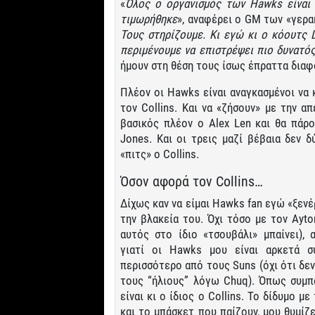
«
Όλος ο οργανισμός των
Hawks είναι
τιμωρήθηκε
», αναφέρει ο GM των «γερακ
Τους στηρίζουμε. Κι εγώ κι ο κόουτς
περιμένουμε να επιστρέψει πιο δυνατό
ήμουν στη θέση τους ίσως έπραττα διαφ
Πλέον οι Hawks είναι αναγκασμένοι να 
τον Collins. Και να «ζήσουν» με την α
βασικός πλέον ο Alex Len και θα πάρ
Jones. Και οι τρεις μαζί βέβαια δεν 
«πιτς» ο Collins.
Όσον αφορά τον Collins…
Δίχως καν να είμαι Hawks fan εγώ «ξεν
την βλακεία του. Όχι τόσο με τον Ayto
αυτός στο ίδιο «τσουβάλι» μπαίνει),
γιατί οι Hawks μου είναι αρκετά συ
περισσότερο από τους Suns (όχι ότι δε
τους “ήλιους” λόγω Chuq). Όπως συμπ
είναι κι ο ίδιος ο Collins. Το δίδυμο με
και το μπάσκετ που παίζουν, μου θυμίζε