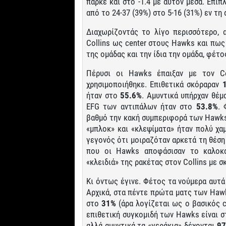
παρκέ και στο -1.4 με αυτόν μέσα. Επι
από το 24-37 (39%) στο 5-16 (31%) εν τη
Διαχωρίζοντάς το λίγο περισσότερο, 
Collins ως center στους Hawks και πως
της ομάδας και την ίδια την ομάδα, φέτο
Πέρυσι οι Hawks έπαιξαν με τον C
χρησιμοποιήθηκε. Επιθετικά σκόραραν
ήταν στο
55.6%
. Αμυντικά υπήρχαν θέ
EFG των αντιπάλων ήταν στο
53.8%
. 
βαθμό την κακή συμπεριφορά των Hawks
«μπλοκ» και «κλεψίματα» ήταν πολύ χα
γεγονός ότι μοιραζόταν αρκετά τη θέση
που οι Hawks αποφάσισαν το καλοκα
«κλειδιά» της ρακέτας στον Collins με σκ
Κι όντως έγινε. Φέτος τα νούμερα αυτά 
Αρχικά, στα πέντε πρώτα ματς των Hawk
στο
31%
(άρα λογίζεται ως ο βασικός c
επιθετική συγκομιδή των Hawks είναι 
αλλά αμυντικά τα «γεράκια» δέχονται
97