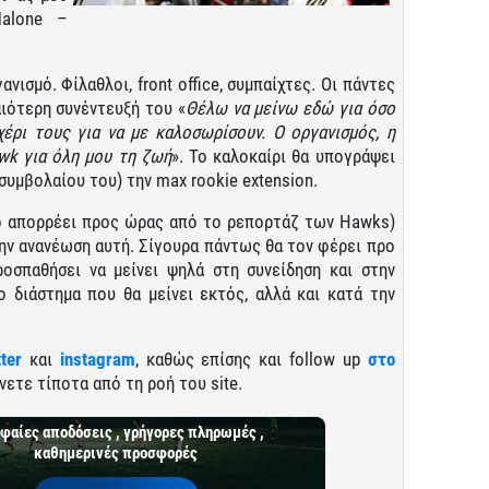
alone –
ανισμό. Φίλαθλοι, front office, συμπαίχτες. Οι πάντες
αιότερη συνέντευξή του «
Θέλω να μείνω εδώ για όσο
χέρι τους για να με καλοσωρίσουν. Ο οργανισμός, η
wk για όλη μου τη ζωή
». Το καλοκαίρι θα υπογράψει
συμβολαίου του) την max rookie extension.
τό απορρέει προς ώρας από το ρεπορτάζ των Hawks)
την ανανέωση αυτή. Σίγουρα πάντως θα τον φέρει προ
οσπαθήσει να μείνει ψηλά στη συνείδηση και στην
ο διάστημα που θα μείνει εκτός, αλλά και κατά την
tter
και
instagram
, καθώς επίσης και follow up
στο
νετε τίποτα από τη ροή του site.
φαίες αποδόσεις , γρήγορες πληρωμές ,
καθημερινές προσφορές