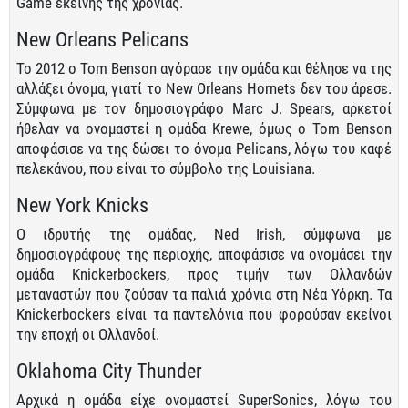
Game εκείνης της χρονιάς.
New Orleans Pelicans
Το 2012 ο Tom Benson αγόρασε την ομάδα και θέλησε να της
αλλάξει όνομα, γιατί το New Orleans Hornets δεν του άρεσε.
Σύμφωνα με τον δημοσιογράφο Marc J. Spears, αρκετοί
ήθελαν να ονομαστεί η ομάδα Krewe, όμως ο Tom Benson
αποφάσισε να της δώσει το όνομα Pelicans, λόγω του καφέ
πελεκάνου, που είναι το σύμβολο της Louisiana.
New York Knicks
Ο ιδρυτής της ομάδας, Ned Irish, σύμφωνα με
δημοσιογράφους της περιοχής, αποφάσισε να ονομάσει την
ομάδα Knickerbockers, προς τιμήν των Ολλανδών
μεταναστών που ζούσαν τα παλιά χρόνια στη Νέα Υόρκη. Τα
Knickerbockers είναι τα παντελόνια που φορούσαν εκείνοι
την εποχή οι Ολλανδοί.
Oklahoma City Thunder
Αρχικά η ομάδα είχε ονομαστεί SuperSonics, λόγω του