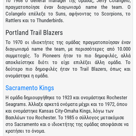
Το 1968 ο General manager της ομάδας, Jerry Colangelo,
πραγματοποίησε έναν διαγωνισμό name the team. Ο
Colangelo επέλεξε το Suns, αφήνοντας το Scorpions, το
Rattlers και το Thunderbirds.
Portland Trail Blazers
Το 1970 οι ιδιοκτήτες της ομάδας πραγματοποίησαν έναν
διαγωνισμό name the team, με περισσότερες από 10.000
συμμετοχές. Το Pioneers ήταν το πιο δημοφιλές, αλλά
αποκλείστηκε διότι το είχε επιλέξει άλλη ομάδα. Το
δεύτερο πιο δημοφιλές ήταν το Trail Blazers, όπως και
ονομάστηκε η ομάδα.
Sacramento Kings
Η ομάδα δημιουργήθηκε το 1923 και ονομάστηκε Rochester
Seagrams. Άλλαξε αρκετά ονόματα μέχρι και το 1972, όπου
και ονομάστηκε Kansas City-Omaha Kings, λόγω των
Βασιλέων του Rochester. Το 1985 ο σύλλογος μετακόμισε
στο Sacramento και ο ιδιοκτήτης της ομάδας αποφάσισε να
κρατήσει το όνομα.