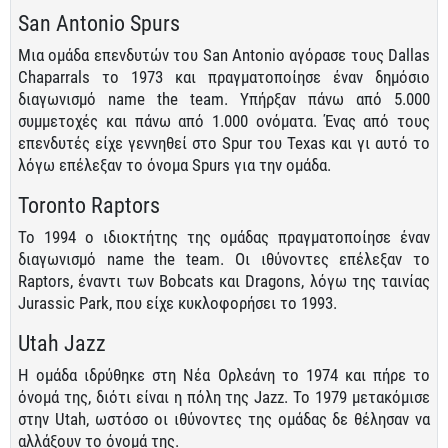
San Antonio Spurs
Μια ομάδα επενδυτών του San Antonio αγόρασε τους Dallas
Chaparrals το 1973 και πραγματοποίησε έναν δημόσιο
διαγωνισμό name the team. Υπήρξαν πάνω από 5.000
συμμετοχές και πάνω από 1.000 ονόματα. Ένας από τους
επενδυτές είχε γεννηθεί στο Spur του Texas και γι αυτό το
λόγω επέλεξαν το όνομα Spurs για την ομάδα.
Toronto Raptors
To 1994 ο ιδιοκτήτης της ομάδας πραγματοποίησε έναν
διαγωνισμό name the team. Οι ιθύνοντες επέλεξαν το
Raptors, έναντι των Bobcats και Dragons, λόγω της ταινίας
Jurassic Park, που είχε κυκλοφορήσει το 1993.
Utah Jazz
Η ομάδα ιδρύθηκε στη Νέα Ορλεάνη το 1974 και πήρε το
όνομά της, διότι είναι η πόλη της Jazz. Το 1979 μετακόμισε
στην Utah, ωστόσο οι ιθύνοντες της ομάδας δε θέλησαν να
αλλάξουν το όνομά της.