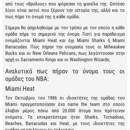
από τους «θρύλους» που φόρεσαν τη φανέλα της. Ωστόσο
λίγοι είναι αυτοί που ξέρουν την ιστορία της, αλλά και το
πως πήρε το όνομά της η κάθε ομάδα.
Σήμερα θα ασχοληθούμε με τον τρόπο με τον οποίο η κάθε
ομάδα πήρε το σημερινό της όνομα. Γιατί για παράδειγμα
ονομάζονται Miami Heat και όχι Miami Sharks ή Miami
Barracudas. Πώς πήραν την ονομασία τους οι Milwaukee
Bucks και οι New Orleans Pelicans, πως λεγόντουσαν στην
αρχή οι Sacramento Kings και οι Washington Wizards;
Αναλυτικά πως πήραν τo όνομα τους οι
ομάδες του ΝΒΑ:
Miami Heat
Τον Οκτώβριο του 1986 οι ιδιοκτήτες της ομάδας του
Miami πραγματοποίησαν ένα name the team στο οποίο
έλαβαν μέρος πάνω από 20.000 άτομα που πρότειναν
ονόματα. Τα επικρατέστερα ήταν Sharks, Tornadoes,
Beaches, Barracudas και Heat, με τους ιδιοκτήτες της
ομάδας να επιλέγουν το τελευταίο.