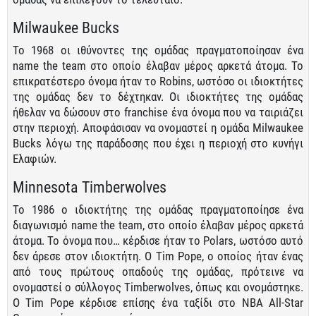
Milwaukee Bucks
Το 1968 οι ιθύνοντες της ομάδας πραγματοποίησαν ένα
name the team στο οποίο έλαβαν μέρος αρκετά άτομα. Το
επικρατέστερο όνομα ήταν το Robins, ωστόσο οι ιδιοκτήτες
της ομάδας δεν το δέχτηκαν. Οι ιδιοκτήτες της ομάδας
ήθελαν να δώσουν στο franchise ένα όνομα που να ταιριάζει
στην περιοχή. Αποφάσισαν να ονομαστεί η ομάδα Milwaukee
Bucks λόγω της παράδοσης που έχει η περιοχή στο κυνήγι
Ελαφιών.
Minnesota Timberwolves
Το 1986 ο ιδιοκτήτης της ομάδας πραγματοποίησε ένα
διαγωνισμό name the team, στο οποίο έλαβαν μέρος αρκετά
άτομα. Το όνομα που… κέρδισε ήταν το Polars, ωστόσο αυτό
δεν άρεσε στον ιδιοκτήτη. Ο Tim Pope, ο οποίος ήταν ένας
από τους πρώτους οπαδούς της ομάδας, πρότεινε να
ονομαστεί ο σύλλογος Timberwolves, όπως και ονομάστηκε.
Ο Tim Pope κέρδισε επίσης ένα ταξίδι στο NBA All-Star