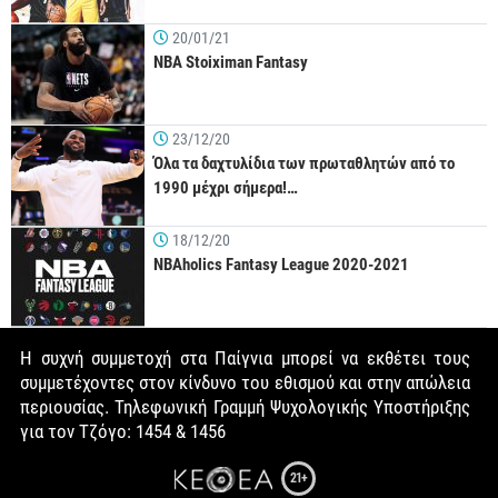
20/01/21
NBA Stoiximan Fantasy
23/12/20
Όλα τα δαχτυλίδια των πρωταθλητών από το
1990 μέχρι σήμερα!…
18/12/20
NBAholics Fantasy League 2020-2021
Η συχνή συμμετοχή στα Παίγνια μπορεί να εκθέτει τους
συμμετέχοντες στον κίνδυνο του εθισμού και στην απώλεια
περιουσίας. Τηλεφωνική Γραμμή Ψυχολογικής Υποστήριξης
για τον Τζόγο: 1454 & 1456
21+