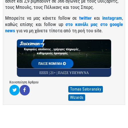
ασίστ και 2,9 ριμπάουντ σε 366 αγώνες με τους Ουίζαρντς,
τους Μπουλς, τους Πέλικανς και τους Σπερς.
Μπορείτε να μας κάνετε follow σε
twitter
και
instagram
,
καθώς επίσης και follow up
στο κανάλι μας στο google
news
για να μη χάνετε τίποτα από τη ροή του site.
Κορυφαίες αποδόσεις , γρήγορες πληρωμές ,
καθημερινές προσφορές
ΠΑΙΞΕ ΝΟΜΙΜΑ
ΕΕΕΠ | 21+ | ΠΑΙΞΕ ΥΠΕΥΘΥΝΑ
Κοινοποίηση Άρθρου
Tomas Satoransky
Wizards