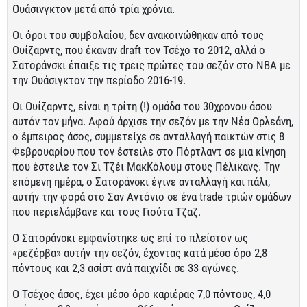
Ουάσινγκτον μετά από τρία χρόνια.
Οι όροι του συμβολαίου, δεν ανακοινώθηκαν από τους
Ουίζαρντς, που έκαναν draft τον Τσέχο το 2012, αλλά ο
Σατοράνσκι έπαιξε τις τρεις πρώτες του σεζόν στο ΝΒΑ με
την Ουάσιγκτον την περίοδο 2016-19.
Οι Ουίζαρντς, είναι η τρίτη (!) ομάδα του 30χρονου άσου
αυτόν τον μήνα. Αφού άρχισε την σεζόν με την Νέα Ορλεάνη,
ο έμπειρος άσος, συμμετείχε σε ανταλλαγή παικτών στις 8
Φεβρουαρίου που τον έστειλε στο Πόρτλαντ σε μια κίνηση
που έστειλε τον Σι Τζέι ΜακΚόλουμ στους Πέλικανς. Την
επόμενη ημέρα, ο Σατοράνσκι έγινε ανταλλαγή και πάλι,
αυτήν την φορά στο Σαν Αντόνιο σε ένα trade τριών ομάδων
που περιελάμβανε και τους Γιούτα Τζαζ.
Ο Σατοράνσκι εμφανίστηκε ως επί το πλείστον ως
«ρεζέρβα» αυτήν την σεζόν, έχοντας κατά μέσο όρο 2,8
πόντους και 2,3 ασίστ ανά παιχνίδι σε 33 αγώνες.
Ο Τσέχος άσος, έχει μέσο όρο καριέρας 7,0 πόντους, 4,0