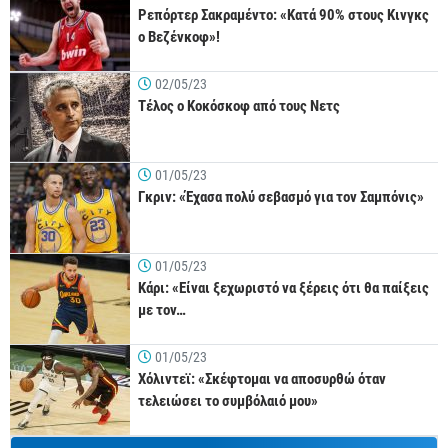
Ρεπόρτερ Σακραμέντο: «Κατά 90% στους Κινγκς
ο Βεζένκοφ»!
02/05/23
Τέλος ο Κοκόσκοφ από τους Νετς
01/05/23
Γκριν: «Έχασα πολύ σεβασμό για τον Σαμπόνις»
01/05/23
Κάρι: «Είναι ξεχωριστό να ξέρεις ότι θα παίξεις
με τον…
01/05/23
Χόλιντεϊ: «Σκέφτομαι να αποσυρθώ όταν
τελειώσει το συμβόλαιό μου»