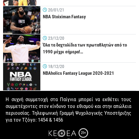
20/01/21
NBA Stoiximan Fantasy
23/12/20
Όλα τα δαχτυλίδια των πρωταθλητών από το
1990 μέχρι σήμερα!…
18/12/20
NBAholics Fantasy League 2020-2021
Η συχνή συμμετοχή στα Παίγνια μπορεί να εκθέτει τους
συμμετέχοντες στον κίνδυνο του εθισμού και στην απώλεια
περιουσίας. Τηλεφωνική Γραμμή Ψυχολογικής Υποστήριξης
για τον Τζόγο: 1454 & 1456
21+