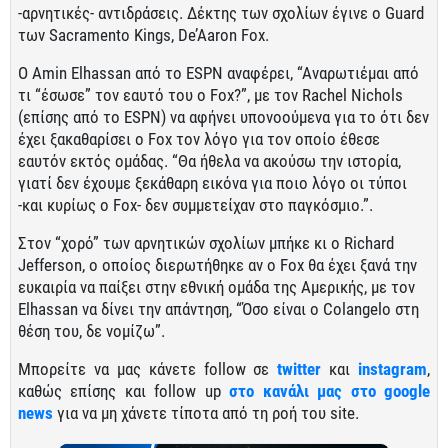
-αρνητικές- αντιδράσεις. Δέκτης των σχολίων έγινε ο Guard
των Sacramento Kings, De’Aaron Fox.
O Amin Elhassan από το ESPN αναφέρει, “Αναρωτιέμαι από
τι “έσωσε” τον εαυτό του ο Fox?”, με τον Rachel Nichols
(επίσης από το ESPN) να αφήνει υπονοούμενα για το ότι δεν
έχει ξακαθαρίσει ο Fox τον λόγο για τον οποίο έθεσε
εαυτόν εκτός ομάδας. “Θα ήθελα να ακούσω την ιστορία,
γιατί δεν έχουμε ξεκάθαρη εικόνα για ποιο λόγο οι τύποι
-και κυρίως ο Fox- δεν συμμετείχαν στο παγκόσμιο.”.
Στον “χορό” των αρνητικών σχολίων μπήκε κι ο Richard
Jefferson, o οποίος διερωτήθηκε αν ο Fox θα έχει ξανά την
ευκαιρία να παίξει στην εθνική ομάδα της Αμερικής, με τον
Elhassan να δίνει την απάντηση, “Όσο είναι ο Colangelo στη
θέση του, δε νομίζω”.
Μπορείτε να μας κάνετε follow σε
twitter
και
instagram
,
καθώς επίσης και follow up
στο κανάλι μας στο google
news
για να μη χάνετε τίποτα από τη ροή του site.