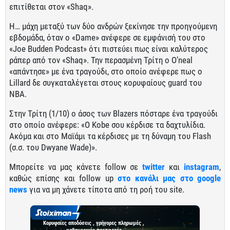
επιτίθεται στον «Shaq».
Η… μάχη μεταξύ των δύο ανδρών ξεκίνησε την προηγούμενη
εβδομάδα, όταν ο «Dame» ανέφερε σε εμφάνισή του στο
«Joe Budden Podcast» ότι πιστεύει πως είναι καλύτερος
ράπερ από τον «Shaq». Την περασμένη Τρίτη ο O’neal
«απάντησε» με ένα τραγούδι, στο οποίο ανέφερε πως ο
Lillard δε συγκαταλέγεται στους κορυφαίους guard του
NBA.
Στην Τρίτη (1/10) ο άσος των Blazers πόσταρε ένα τραγούδι
στο οποίο ανέφερε: «Ο Kobe σου κέρδισε τα δαχτυλίδια.
Ακόμα και στο Μαϊάμι τα κέρδισες με τη δύναμη του Flash
(σ.σ. του Dwyane Wade)».
Μπορείτε να μας κάνετε follow σε
twitter
και
instagram
,
καθώς επίσης και follow up
στο κανάλι μας στο google
news
για να μη χάνετε τίποτα από τη ροή του site.
Κορυφαίες αποδόσεις , γρήγορες πληρωμές ,