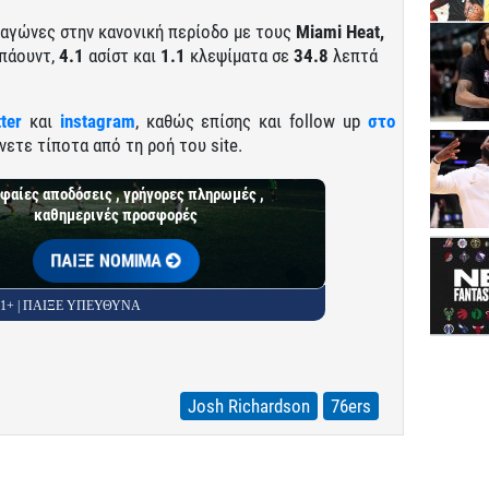
 αγώνες στην κανονική περίοδο με τους
Miami Heat,
πάουντ,
4.1
ασίστ και
1.1
κλεψίματα σε
34.8
λεπτά
tter
και
instagram
, καθώς επίσης και follow up
στο
νετε τίποτα από τη ροή του site.
φαίες αποδόσεις , γρήγορες πληρωμές ,
καθημερινές προσφορές
ΠΑΙΞΕ ΝΟΜΙΜΑ
 21+ | ΠΑΙΞΕ ΥΠΕΥΘΥΝΑ
Josh Richardson
76ers