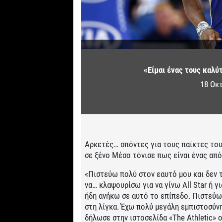
«Είμαι ένας τους καλύ
18 Οκ
Αρκετές… σπόντες για τους παίκτες το
σε ξένο Μέσο τόνισε πως είναι ένας από
«Πιστεύω πολύ στον εαυτό μου και δεν
να… κλαψουρίσω για να γίνω All Star ή 
ήδη ανήκω σε αυτό το επίπεδο. Πιστεύω
στη λίγκα. Έχω πολύ μεγάλη εμπιστοσύνη
δήλωσε στην ιστοσελίδα «The Athletic» 