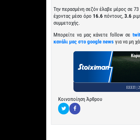
Την περασμένη σεζόν έλαβε μέρος σε 73
έχοντας μέσο όρο
16.6
πόντους,
3.6
ριμ
συμμετοχής.
Μπορείτε να μας κάνετε follow σε
twi
κανάλι μας στο google news
για να μη χά
Κορυ
ΕΕΕΠ |
Κοινοποίηση Άρθρου