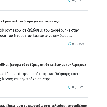
02/05/23
: «Έχασα πολύ σεβασμό για τον Σαμπόνις»
ρέιμοντ Γκριν σε δηλώσεις του αναφέρθηκε στην
αση του Ντομάντας Σαμπόνις να μην δώσει…
01/05/23
 «Είναι ξεχωριστό να ξέρεις ότι θα παίξεις με τον Λεμπρόν»
εφ Κάρι μετά την επικράτηση των Ουόριορς κόντρα
ς Κινγκς και την πρόκριση στην…
01/05/23
τεϊ: «Σκέφτομαι να αποσυρθώ όταν τελειώσει το συμβόλαιό