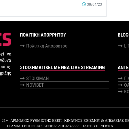
30/04/23
ΠΟΛΙΤΙΚΉ ΑΠΟΡΡΉΤΟΥ
BLOG
Πολιτική Απορρήτου
L-
εί να
νδυνο
σίας.
ΣΤΟΙΧΗΜΑΤΙΚΕΣ ΜΕ NBA LIVE STREAMING
ANTE
ήριξης
STOIXIMAN
Γ
NOVIBET
Θ
Κ