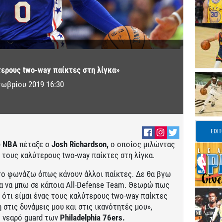
τερους two-way παίκτες στη λίγκα»
τωβρίου 2019 16:30
EDI
υ
ΝΒΑ
πέταξε ο
Josh Richardson,
ο οποίος μιλώντας
 τους καλύτερους two-way παίκτες στη λίγκα.
 το φωνάζω όπως κάνουν άλλοι παίκτες. Δε θα βγω
για να μπω σε κάποια All-Defense Team. Θεωρώ πως
 ότι είμαι ένας τους καλύτερους two-way παίκτες
 στις δυνάμεις μου και στις ικανότητές μου»,
ο νεαρό guard των
Philadelphia 76ers.