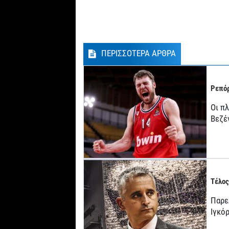
ΠΕΡΙΣΣΟΤΕΡΑ ΑΡΘΡΑ
Ρεπόρ
Οι π
Βεζέ
Τέλος
Παρε
Ιγκό