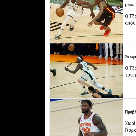
μου»
Ο Τζ
απόσ
Σκέψε
Ο Τζρ
του,
Πρόβλ
Χωρί
Γιορ