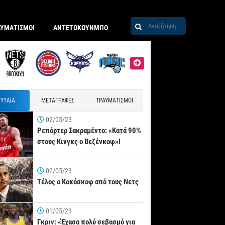
ΑΥΜΑΤΙΣΜΟΙ
ΑΝΤΕΤΟΚΟΥΝΜΠΟ
ΥΤΑΙΑ
ΜΕΤΑΓΡΑΦΕΣ
ΤΡΑΥΜΑΤΙΣΜΟΙ
02/05/23
Ρεπόρτερ Σακραμέντο: «Κατά 90%
στους Κινγκς ο Βεζένκοφ»!
02/05/23
Τέλος ο Κοκόσκοφ από τους Νετς
01/05/23
Γκριν: «Έχασα πολύ σεβασμό για