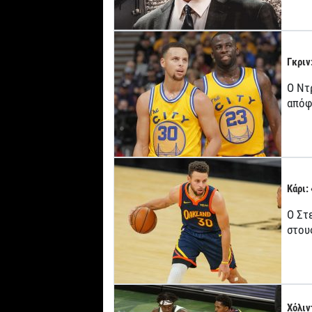
Γκριν
Ο Ντ
απόφ
Κάρι:
Ο Στ
στου
Χόλιν