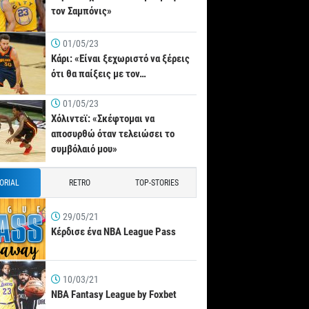
τον Σαμπόνις»
01/05/23
Κάρι: «Είναι ξεχωριστό να ξέρεις
ότι θα παίξεις με τον…
01/05/23
Χόλιντεϊ: «Σκέφτομαι να
αποσυρθώ όταν τελειώσει το
συμβόλαιό μου»
TORIAL
RETRO
TOP-STORIES
29/05/21
Κέρδισε ένα NBA League Pass
10/03/21
NBA Fantasy League by Foxbet