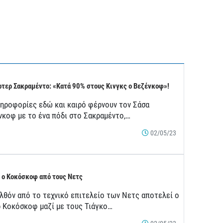
τερ Σακραμέντο: «Κατά 90% στους Κινγκς ο Βεζένκοφ»!
ληροφορίες εδώ και καιρό φέρνουν τον Σάσα
νκοφ με το ένα πόδι στο Σακραμέντο,…
02/05/23
 ο Κοκόσκοφ από τους Νετς
λθόν από το τεχνικό επιτελείο των Νετς αποτελεί ο
ρ Κοκόσκοφ μαζί με τους Τιάγκο…