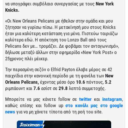
να υπογράψει συμβόλαιο συνεργασίας με τους
New York
Knicks.
«Οι New Orleans Pelicans με ήθελαν στην ομάδα και μου
ζήτησαν να γυρίσω πίσω. Η μετακίνησή μου στους Knicks
ήταν μια καλύτερη κατάσταση για μένα. Πιστεύω ταιριάζω
καλύτερα εδώ. Η απόκτηση του Lonzo Ball από τους
Pelicans δεν με… τρομάζει. Δε φοβάμαι τον ανταγωνισμό»,
δήλωσε μεταξύ άλλων στην εφημερίδα «New York Post» ο
25χρονος πλέι μέικερ.
Την περασμένη σεζόν ο Elfrid Payton έλαβε μέρος σε 42
παιχνίδια στην κανονική περίοδο με τη φανέλα των
New
Orleans Pelicans,
έχοντας μέσο όρο
10.6
πόντους,
5.2
ριμπάουντ και
7.6
ασίστ σε
29.8
λεπτά συμμετοχής.
Μπορείτε να μας κάνετε follow σε
twitter
και
instagram
,
καθώς επίσης και follow up
στο κανάλι μας στο google
news
για να μη χάνετε τίποτα από τη ροή του site.