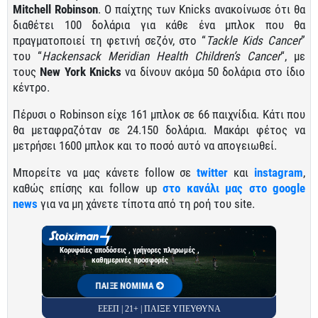
Mitchell Robinson
. O παίχτης των Knicks ανακοίνωσε ότι θα
διαθέτει 100 δολάρια για κάθε ένα μπλοκ που θα
πραγματοποιεί τη φετινή σεζόν, στο “
Tackle Kids Cancer
”
του “
Hackensack Meridian Health Children’s Cancer
“, με
τους
New York Knicks
να δίνουν ακόμα 50 δολάρια στο ίδιο
κέντρο.
Πέρυσι ο Robinson είχε 161 μπλοκ σε 66 παιχνίδια. Κάτι που
θα μεταφραζόταν σε 24.150 δολάρια. Μακάρι φέτος να
μετρήσει 1600 μπλοκ και το ποσό αυτό να απογειωθεί.
Μπορείτε να μας κάνετε follow σε
twitter
και
instagram
,
καθώς επίσης και follow up
στο κανάλι μας στο google
news
για να μη χάνετε τίποτα από τη ροή του site.
Κορυφαίες αποδόσεις , γρήγορες πληρωμές ,
καθημερινές προσφορές
ΠΑΙΞΕ ΝΟΜΙΜΑ
ΕΕΕΠ | 21+ | ΠΑΙΞΕ ΥΠΕΥΘΥΝΑ