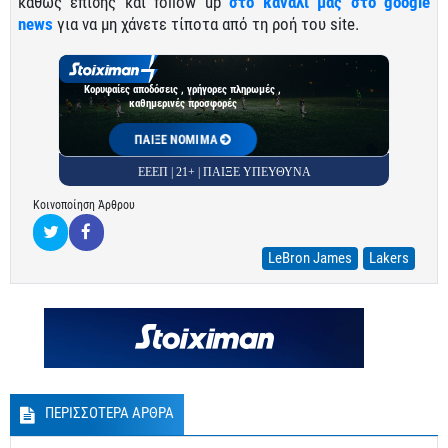
καθώς επίσης και follow up
στο κανάλι μας στο google
news
για να μη χάνετε τίποτα από τη ροή του site.
Κορυφαίες αποδόσεις , γρήγορες πληρωμές ,
καθημερινές προσφορές
ΠΑΙΞΕ ΝΟΜΙΜΑ
ΕΕΕΠ | 21+ | ΠΑΙΞΕ ΥΠΕΥΘΥΝΑ
Κοινοποίηση Άρθρου
LeBron James
Lakers
ΠΕΡΙΣΣΟΤΕΡΑ ΑΡΘΡΑ