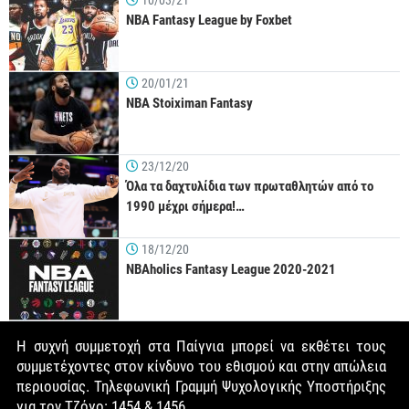
10/03/21
NBA Fantasy League by Foxbet
20/01/21
NBA Stoiximan Fantasy
23/12/20
Όλα τα δαχτυλίδια των πρωταθλητών από το
1990 μέχρι σήμερα!…
18/12/20
NBAholics Fantasy League 2020-2021
Η συχνή συμμετοχή στα Παίγνια μπορεί να εκθέτει τους
συμμετέχοντες στον κίνδυνο του εθισμού και στην απώλεια
περιουσίας. Τηλεφωνική Γραμμή Ψυχολογικής Υποστήριξης
για τον Τζόγο: 1454 & 1456