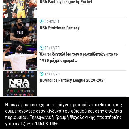
NBA Fantasy League by Foxbet
20/01/21
NBA Stoiximan Fantasy
23/12/20
Όλα τα δαχτυλίδια των πρωταθλητών από το
1990 μέχρι σήμερα!…
18/12/20
NBAholics Fantasy League 2020-2021
Η συχνή συμμετοχή στα Παίγνια μπορεί να εκθέτει τους
συμμετέχοντες στον κίνδυνο του εθισμού και στην απώλεια
περιουσίας. Τηλεφωνική Γραμμή Ψυχολογικής Υποστήριξης
για τον Τζόγο: 1454 & 1456