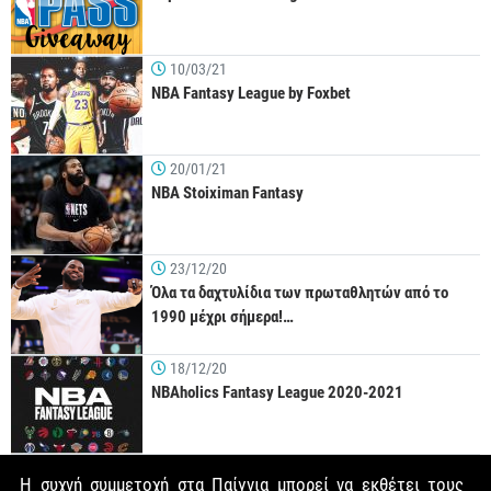
10/03/21
NBA Fantasy League by Foxbet
20/01/21
NBA Stoiximan Fantasy
23/12/20
Όλα τα δαχτυλίδια των πρωταθλητών από το
1990 μέχρι σήμερα!…
18/12/20
NBAholics Fantasy League 2020-2021
Η συχνή συμμετοχή στα Παίγνια μπορεί να εκθέτει τους