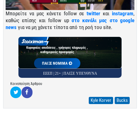
Μπορείτε να μας κάνετε follow σε
twitter
και
instagram
,
καθώς επίσης και follow up
στο κανάλι μας στο google
news
για να μη χάνετε τίποτα από τη ροή του site.
Κορυφαίες αποδόσεις , γρήγορες πληρωμές ,
καθημερινές προσφορές
ΠΑΙΞΕ ΝΟΜΙΜΑ
ΕΕΕΠ | 21+ | ΠΑΙΞΕ ΥΠΕΥΘΥΝΑ
Κοινοποίηση Άρθρου
Kyle Korver
Bucks