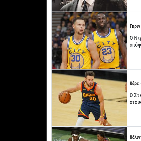
Γκριν
Ο Ντ
απόφ
Κάρι:
Ο Στ
στου
Χόλιν