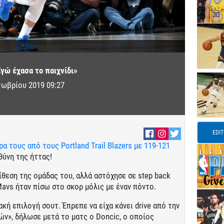
Εγώ έχασα το παιχνίδι»
τωβρίου 2019 09:27
EDI
ρα τους από τους Portland Trail Blazers με 119-121
θύνη της ήττας!
θεση της ομάδας του, αλλά αστόχησε σε step back
Mavs ήταν πίσω στο σκορ μόλις με έναν πόντο.
ακή επιλογή σουτ. Έπρεπε να είχα κάνει drive από την
ών», δήλωσε μετά το ματς ο Doncic, ο οποίος