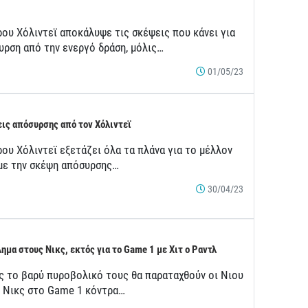
ρου Χόλιντεϊ αποκάλυψε τις σκέψεις που κάνει για
υρση από την ενεργό δράση, μόλις…
01/05/23
ις απόσυρσης από τον Χόλιντεϊ
ου Χόλιντεϊ εξετάζει όλα τα πλάνα για το μέλλον
 με την σκέψη απόσυρσης…
30/04/23
ημα στους Νικς, εκτός για το Game 1 με Χιτ ο Ραντλ
ς το βαρύ πυροβολικό τους θα παραταχθούν οι Νιου
κ Νικς στο Game 1 κόντρα…