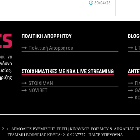
30/04/23
ΠΟΛΙΤΙΚΉ ΑΠΟΡΡΉΤΟΥ
BLOG
Πολιτική Απορρήτου
L-
εί να
νδυνο
σίας.
ΣΤΟΙΧΗΜΑΤΙΚΕΣ ΜΕ NBA LIVE STREAMING
ANTE
ήριξης
STOIXIMAN
Γ
NOVIBET
Θ
Κ