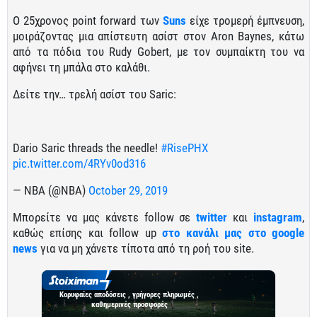
Ο 25χρονος point forward των
Suns
είχε τρομερή έμπνευση,
μοιράζοντας μια απίστευτη ασίστ στον Aron Baynes, κάτω
από τα πόδια του Rudy Gobert, με τον συμπαίκτη του να
αφήνει τη μπάλα στο καλάθι.
Δείτε την… τρελή ασίστ του Saric:
Dario Saric threads the needle!
#RisePHX
pic.twitter.com/4RYv0od316
— NBA (@NBA)
October 29, 2019
Μπορείτε να μας κάνετε follow σε
twitter
και
instagram
,
καθώς επίσης και follow up
στο κανάλι μας στο google
news
για να μη χάνετε τίποτα από τη ροή του site.
Κορυφαίες αποδόσεις , γρήγορες πληρωμές ,
καθημερινές προσφορές