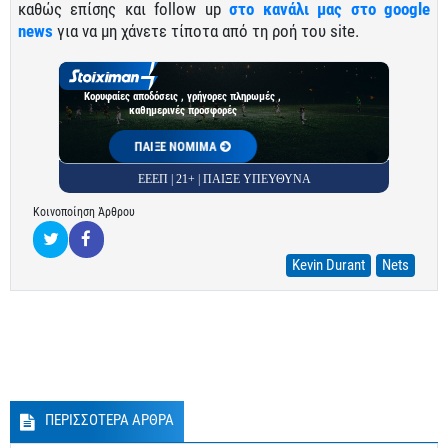
καθώς επίσης και follow up
στο κανάλι μας στο google
news
για να μη χάνετε τίποτα από τη ροή του site.
Κορυφαίες αποδόσεις , γρήγορες πληρωμές ,
καθημερινές προσφορές
ΠΑΙΞΕ ΝΟΜΙΜΑ
ΕΕΕΠ | 21+ | ΠΑΙΞΕ ΥΠΕΥΘΥΝΑ
Κοινοποίηση Άρθρου
Kevin Durant
Nets
ΠΕΡΙΣΣΟΤΕΡΑ ΑΡΘΡΑ