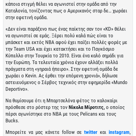
κάποια στιγμή θέλει να αγωνιστεί στην ομάδα από την
Καταλονία, τονίζοντας πως ο Αμερικανός σταρ δε… χωράει
στην εφετινή ομάδα.
«Δεν είναι παράξενο πως ένας παίκτης σαν τον «KD» θέλει
να αγωνιστεί σε εμάς. Ξέρει πολύ καλά πώς είναι το
μπάσκετ και εκτός ΝΒΑ αφού έχει παίξει πολλές φορές με
την Team USA και έχει κατακτήσει και το Παγκόσμιο
Κύπελλο στην Τουρκία το 2010. Είναι ένα καλό σημάδι για
την Ευρώπη. Τα τελευταία χρόνια έχουν αλλάξει πολλά
πράγματα στη «γηραιά ήπειρο». Στην εφετινή ομάδα δε
χωράει ο Kevin. Ας έρθει την επόμενη χρονιά», δήλωσε
αστειευόμενος ο Σέρβος τεχνικός στην εφημερίδα «Mundo
Deportivo».
Να θυμίσουμε ότι η Μπαρτσελόνα φέτος το καλοκαίρι
πρόσθεσε στο ρόστερ της τον
Νίκολα Μίροτιτς,
ο οποίος
πέρσι αγωνίστηκε στο ΝΒΑ με τους Pelicans και τους
Bucks.
Μπορείτε να μας κάνετε follow σε
twitter
και
instagram
,