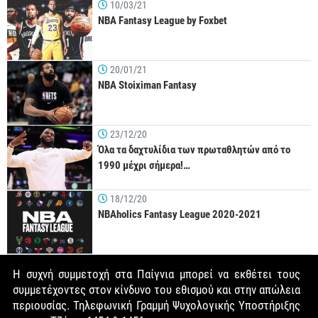
10/03/21
NBA Fantasy League by Foxbet
20/01/21
NBA Stoiximan Fantasy
23/12/20
Όλα τα δαχτυλίδια των πρωταθλητών από το
1990 μέχρι σήμερα!…
18/12/20
NBAholics Fantasy League 2020-2021
Η συχνή συμμετοχή στα Παίγνια μπορεί να εκθέτει τους
συμμετέχοντες στον κίνδυνο του εθισμού και στην απώλεια
περιουσίας. Τηλεφωνική Γραμμή Ψυχολογικής Υποστήριξης