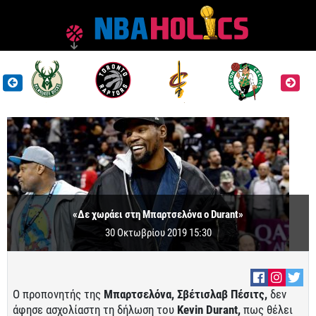
«Δε χωράει στη Μπαρτσελόνα ο Durant»
30 Οκτωβρίου 2019 15:30
Ο προπονητής της
Μπαρτσελόνα, Σβέτισλαβ
Πέσιτς,
δεν
άφησε ασχολίαστη τη δήλωση του
Kevin Durant,
πως θέλει