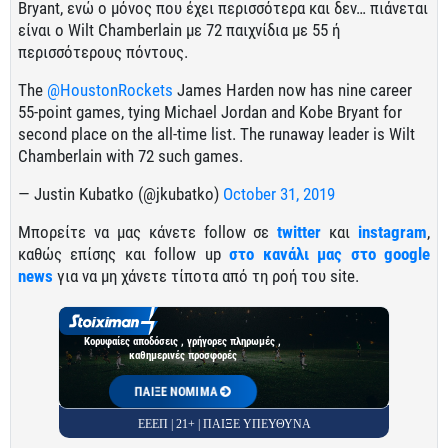
Bryant, ενώ ο μόνος που έχει περισσότερα και δεν… πιάνεται
είναι ο Wilt Chamberlain με 72 παιχνίδια με 55 ή
περισσότερους πόντους.
The
@HoustonRockets
James Harden now has nine career
55-point games, tying Michael Jordan and Kobe Bryant for
second place on the all-time list. The runaway leader is Wilt
Chamberlain with 72 such games.
— Justin Kubatko (@jkubatko)
October 31, 2019
Μπορείτε να μας κάνετε follow σε
twitter
και
instagram
,
καθώς επίσης και follow up
στο κανάλι μας στο google
news
για να μη χάνετε τίποτα από τη ροή του site.
Κορυφαίες αποδόσεις , γρήγορες πληρωμές ,
καθημερινές προσφορές
ΠΑΙΞΕ ΝΟΜΙΜΑ
ΕΕΕΠ | 21+ | ΠΑΙΞΕ ΥΠΕΥΘΥΝΑ