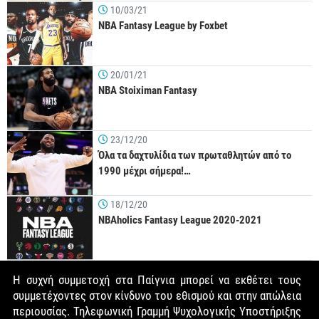
10/03/21
NBA Fantasy League by Foxbet
20/01/21
NBA Stoiximan Fantasy
23/12/20
Όλα τα δαχτυλίδια των πρωταθλητών από το
1990 μέχρι σήμερα!…
18/12/20
NBAholics Fantasy League 2020-2021
Η συχνή συμμετοχή στα Παίγνια μπορεί να εκθέτει τους
συμμετέχοντες στον κίνδυνο του εθισμού και στην απώλεια
περιουσίας. Τηλεφωνική Γραμμή Ψυχολογικής Υποστήριξης