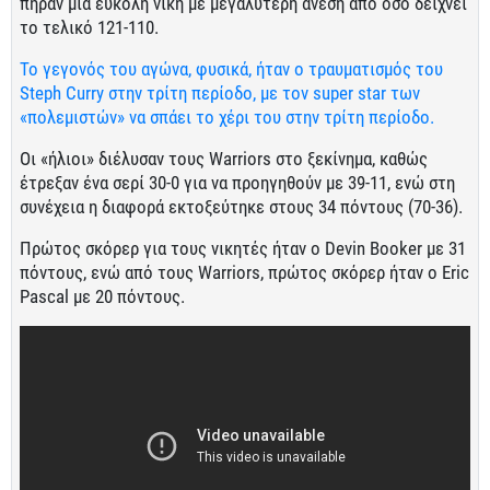
πήραν μία εύκολη νίκη με μεγαλύτερη άνεση από όσο δείχνει
το τελικό 121-110.
Το γεγονός του αγώνα, φυσικά, ήταν ο τραυματισμός του
Steph Curry στην τρίτη περίοδο, με τον super star των
«πολεμιστών» να σπάει το χέρι του στην τρίτη περίοδο.
Οι «ήλιοι» διέλυσαν τους Warriors στο ξεκίνημα, καθώς
έτρεξαν ένα σερί 30-0 για να προηγηθούν με 39-11, ενώ στη
συνέχεια η διαφορά εκτοξεύτηκε στους 34 πόντους (70-36).
Πρώτος σκόρερ για τους νικητές ήταν ο Devin Booker με 31
πόντους, ενώ από τους Warriors, πρώτος σκόρερ ήταν ο Eric
Pascal με 20 πόντους.