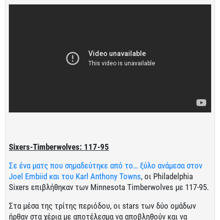
Sixers-Timberwolves: 117-95
Σε ένα ματς που σημαδεύτηκε από το… ξύλο ανάμεσα στον
Joel Embiid και του Karl Anthony Towns
, οι Philadelphia
Sixers επιβλήθηκαν των Minnesota Timberwolves με 117-95.
Στα μέσα της τρίτης περιόδου, οι stars των δύο ομάδων
ήρθαν στα χέρια με αποτέλεσμα να αποβληθούν και να