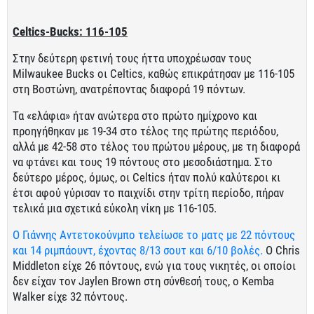
Celtics-Bucks: 116-105
Στην δεύτερη φετινή τους ήττα υποχρέωσαν τους
Milwaukee Bucks οι Celtics, καθώς επικράτησαν με 116-105
στη Βοστώνη, ανατρέποντας διαφορά 19 πόντων.
Τα «ελάφια» ήταν ανώτερα στο πρώτο ημίχρονο και
προηγήθηκαν με 19-34 στο τέλος της πρώτης περιόδου,
αλλά με 42-58 στο τέλος του πρώτου μέρους, με τη διαφορά
να φτάνει και τους 19 πόντους στο μεσοδιάστημα. Στο
δεύτερο μέρος, όμως, οι Celtics ήταν πολύ καλύτεροι κι
έτσι αφού γύρισαν το παιχνίδι στην τρίτη περίοδο, πήραν
τελικά μια σχετικά εύκολη νίκη με 116-105.
Ο Γιάννης Αντετοκούνμπο τελείωσε το ματς με 22 πόντους
και 14 ριμπάουντ, έχοντας 8/13 σουτ και 6/10 βoλές.
Ο Chris
Middleton είχε 26 πόντους, ενώ για τους νικητές, οι οποίοι
δεν είχαν τον Jaylen Brown στη σύνθεσή τους, ο Kemba
Walker είχε 32 πόντους.