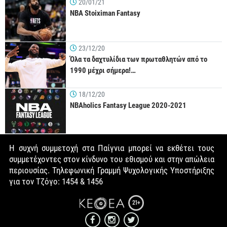
20/01/21
NBA Stoiximan Fantasy
23/12/20
Όλα τα δαχτυλίδια των πρωταθλητών από το
1990 μέχρι σήμερα!…
18/12/20
NBAholics Fantasy League 2020-2021
Η συχνή συμμετοχή στα Παίγνια μπορεί να εκθέτει τους
συμμετέχοντες στον κίνδυνο του εθισμού και στην απώλεια
περιουσίας. Τηλεφωνική Γραμμή Ψυχολογικής Υποστήριξης
για τον Τζόγο: 1454 & 1456
21+