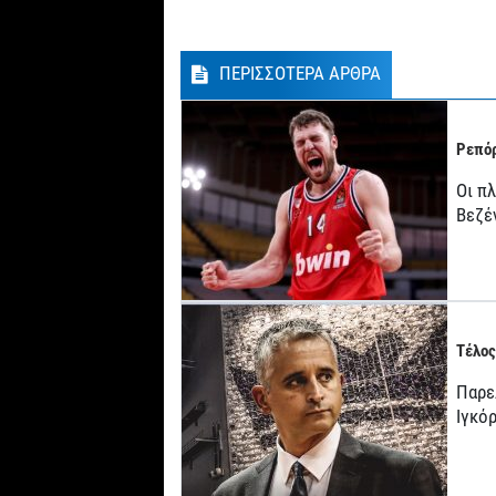
ΠΕΡΙΣΣΟΤΕΡΑ ΑΡΘΡΑ
Ρεπόρ
Οι π
Βεζέ
Τέλος
Παρε
Ιγκό