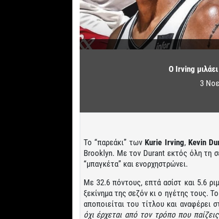
Ο Irving μιλάε
3 Νοε
Το “παρεάκι” των
Kurie Irving
,
Kevin
Du
Brooklyn. Με τον Durant εκτός όλη τη σε
“μπαγκέτα” και ενορχηστρώνει.
Με 32.6 πόντους, επτά ασίστ και 5.6 ρι
ξεκίνημα της σεζόν κι ο ηγέτης τους. Τ
αποποιείται του τίτλου και αναφέρει στ
όχι έρχεται από τον τρόπο που παίζεις.