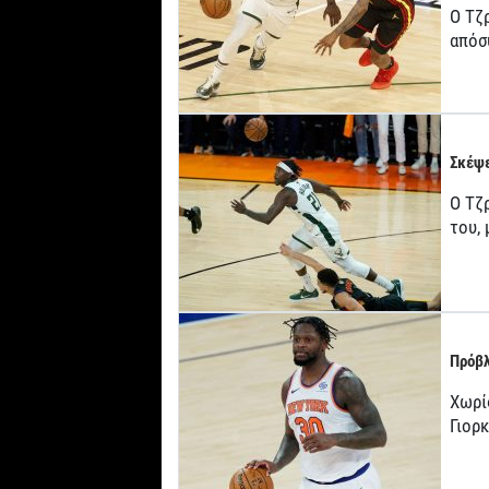
Ο Τζ
απόσ
Σκέψε
Ο Τζρ
του,
Πρόβλ
Χωρί
Γιορ