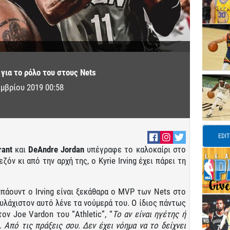
ι για το ρόλο του στους Nets
μβρίου 2019 00:58
EDI
rant
και
DeAndre
Jordan
υπέγραφε το καλοκαίρι στο
ζόν κι από την αρχή της, ο Kyrie Irving έχει πάρει τη
μπάουντ ο Irving είναι ξεκάθαρα ο MVP των Nets στο
ουλάχιστον αυτό λένε τα νούμερά του. Ο ίδιος πάντως
ον Joe Vardon του “Athletic”, “
Το αν είναι ηγέτης ή
 Από τις πράξεις σου. Δεν έχει νόημα να το δείχνει