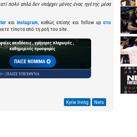
γιατί πολύ απλά δεν υπάρχει μόνος ένας ηγέτης μέσα
tter
και
instagram
, καθώς επίσης και follow up
στο
νετε τίποτα από τη ροή του site.
φαίες αποδόσεις , γρήγορες πληρωμές ,
καθημερινές προσφορές
ΠΑΙΞΕ ΝΟΜΙΜΑ
 21+ | ΠΑΙΞΕ ΥΠΕΥΘΥΝΑ
Kyrie Irving
Nets