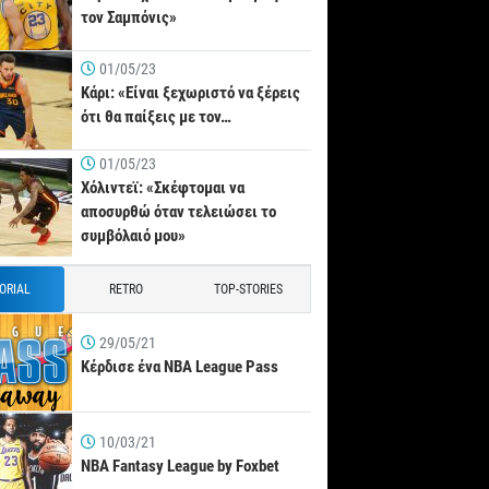
τον Σαμπόνις»
01/05/23
Κάρι: «Είναι ξεχωριστό να ξέρεις
ότι θα παίξεις με τον…
01/05/23
Χόλιντεϊ: «Σκέφτομαι να
αποσυρθώ όταν τελειώσει το
συμβόλαιό μου»
TORIAL
RETRO
TOP-STORIES
29/05/21
Κέρδισε ένα NBA League Pass
10/03/21
NBA Fantasy League by Foxbet