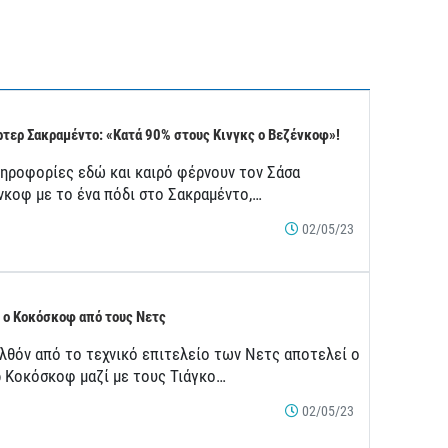
τερ Σακραμέντο: «Κατά 90% στους Κινγκς ο Βεζένκοφ»!
ληροφορίες εδώ και καιρό φέρνουν τον Σάσα
νκοφ με το ένα πόδι στο Σακραμέντο,…
02/05/23
 ο Κοκόσκοφ από τους Νετς
λθόν από το τεχνικό επιτελείο των Νετς αποτελεί ο
ρ Κοκόσκοφ μαζί με τους Τιάγκο…
02/05/23