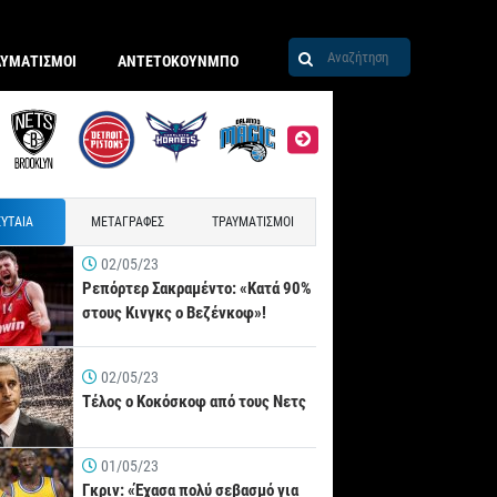
ΑΥΜΑΤΙΣΜΟΙ
ΑΝΤΕΤΟΚΟΥΝΜΠΟ
ΥΤΑΙΑ
ΜΕΤΑΓΡΑΦΕΣ
ΤΡΑΥΜΑΤΙΣΜΟΙ
02/05/23
Ρεπόρτερ Σακραμέντο: «Κατά 90%
στους Κινγκς ο Βεζένκοφ»!
02/05/23
Τέλος ο Κοκόσκοφ από τους Νετς
01/05/23
Γκριν: «Έχασα πολύ σεβασμό για