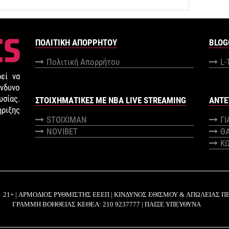
ΠΟΛΙΤΙΚΉ ΑΠΟΡΡΉΤΟΥ
BLOG
Πολιτική Απορρήτου
L-
εί να
νδυνο
σίας.
ΣΤΟΙΧΗΜΑΤΙΚΕΣ ΜΕ NBA LIVE STREAMING
ANTE
ήριξης
STOIXIMAN
Γ
NOVIBET
Θ
Κ