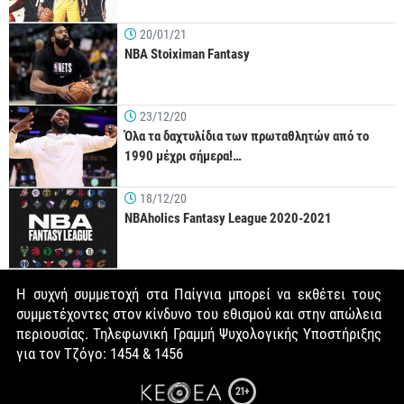
20/01/21
NBA Stoiximan Fantasy
23/12/20
Όλα τα δαχτυλίδια των πρωταθλητών από το
1990 μέχρι σήμερα!…
18/12/20
NBAholics Fantasy League 2020-2021
Η συχνή συμμετοχή στα Παίγνια μπορεί να εκθέτει τους
συμμετέχοντες στον κίνδυνο του εθισμού και στην απώλεια
περιουσίας. Τηλεφωνική Γραμμή Ψυχολογικής Υποστήριξης
για τον Τζόγο: 1454 & 1456
21+