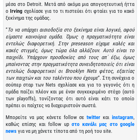
μέσα στο Detroit. Μετά από ακόμα μια απογοητευτική ήττα
ο
Irving
σχολίασε για το τι πιστεύει ότι φταίει για το κακό
ξεκίνημα της ομάδας.
“
Το να υπάρχει αισιοδοξία στο ξεκίνημα είναι λογικό, αφού
είμαστε καινούρια ομάδα. Όμως η πραγματικότητα είναι
εντελώς διαφορετική. Στην preseason είχαμε καλές και
κακές στιγμές, όμως τώρα όλα αλλάζουν. Αυτό είναι το
παιχνίδι. Υπάρχουν προσδοκίες από τους απ΄ έξω, όμως
μπαίνοντας στην πραγματικότητα συνειδητοποιείς ότι είναι
εντελώς διαφορετικοί οι Brooklyn Nets φέτος, εξαιτίας
των παιχτών και του ταλέντου που έχουμε
“. Στη συνέχεια ο
σούπερ σταρ των Nets σχολίασε και για το γεγονός ότι η
ομάδα παίζει πλέον και με έναν συγκεκριμένο στόχο (αυτό
των playoffs), τονίζοντας ότι αυτό είναι κάτι το οποίο
πρέπει οι παίχτες να διαχειριστούν σωστά.
Μπορείτε να μας κάνετε follow σε
twitter
και
instagram
,
καθώς επίσης και follow up
στο κανάλι μας στο google
news
για να μη χάνετε τίποτα από τη ροή του site.