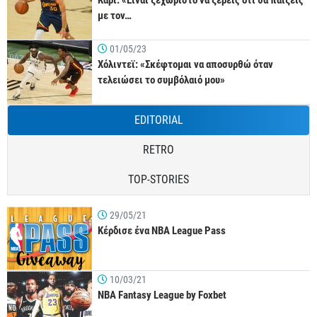
Κάρι: «Είναι ξεχωριστό να ξέρεις ότι θα παίξεις
με τον…
01/05/23
Χόλιντεϊ: «Σκέφτομαι να αποσυρθώ όταν
τελειώσει το συμβόλαιό μου»
EDITORIAL
RETRO
TOP-STORIES
29/05/21
Κέρδισε ένα NBA League Pass
10/03/21
NBA Fantasy League by Foxbet