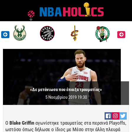
«Δε μετάνιωσα που έπαιξα τραυματίας»
5 Νοεμβρίου 2019 19:30
Ο
Blake
Griffin
αγωνίστηκε τραυματίας στα περσινά Playoffs,
ωστόσο όπως δήλωσε ο ίδιος με Μέσο στην άλλη πλευρά