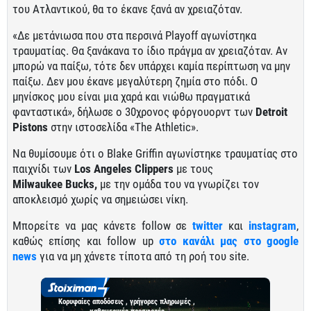
του Ατλαντικού, θα το έκανε ξανά αν χρειαζόταν.
«Δε μετάνιωσα που στα περσινά Playoff αγωνίστηκα
τραυματίας. Θα ξανάκανα το ίδιο πράγμα αν χρειαζόταν. Αν
μπορώ να παίξω, τότε δεν υπάρχει καμία περίπτωση να μην
παίξω. Δεν μου έκανε μεγαλύτερη ζημία στο πόδι. Ο
μηνίσκος μου είναι μια χαρά και νιώθω πραγματικά
φανταστικά», δήλωσε ο 30χρονος φόργουορντ των
Detroit
Pistons
στην ιστοσελίδα «The Athletic».
Να θυμίσουμε ότι ο Blake Griffin αγωνίστηκε τραυματίας στο
παιχνίδι των
Los Angeles Clippers
με τους
Milwaukee
Bucks,
με την ομάδα του να γνωρίζει τον
αποκλεισμό χωρίς να σημειώσει νίκη.
Μπορείτε να μας κάνετε follow σε
twitter
και
instagram
,
καθώς επίσης και follow up
στο κανάλι μας στο google
news
για να μη χάνετε τίποτα από τη ροή του site.
Κορυφαίες αποδόσεις , γρήγορες πληρωμές ,