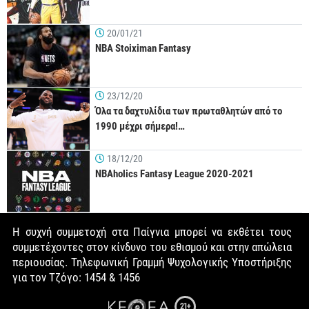
20/01/21
NBA Stoiximan Fantasy
23/12/20
Όλα τα δαχτυλίδια των πρωταθλητών από το
1990 μέχρι σήμερα!…
18/12/20
NBAholics Fantasy League 2020-2021
Η συχνή συμμετοχή στα Παίγνια μπορεί να εκθέτει τους
συμμετέχοντες στον κίνδυνο του εθισμού και στην απώλεια
περιουσίας. Τηλεφωνική Γραμμή Ψυχολογικής Υποστήριξης
για τον Τζόγο: 1454 & 1456
21+