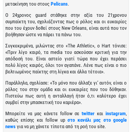
μετακίνηση του στους
Pelicans
.
Ο 24χρονος guard στάθηκε στην αξία του 21χρονου
συμπαίκτη του, σχολιάζοντας πως ο ρόλος και οι ευκαιρίες
που του έχουν δοθεί στους New Orleans, είναι αυτά που τον
βοήθησαν ώστε να πάρει τα πάνω του.
Συγκεκριμένα, μιλώντας στο «The Athletic», ο Hart τόνισε:
«Πριν λίγο καιρό, τα media του ασκούσαν κριτική για την
απόδοσή του. Είναι αστείο γιατί τώρα που έχει περάσει
πολύ λίγος καιρός, όλοι τον αγαπάνε. Λένε πως είναι ο πιο
βελτιωμένος παίκτης στη λίγκα και άλλα τέτοια».
Παράλληλα, σχολίασε: «Το μόνο που άλλαξε γι’ αυτόν, είναι ο
ρόλος του στην ομάδα και οι ευκαιρίες που του δόθηκαν.
Πιστεύω πως αυτή η ανταλλαγή ήταν ό,τι καλύτερο έχει
συμβεί στην μπασκετική του καριέρα».
Μπορείτε να μας κάνετε follow σε
twitter
και
instagram
,
καθώς επίσης και follow up
στο κανάλι μας στο google
news
για να μη χάνετε τίποτα από τη ροή του site.