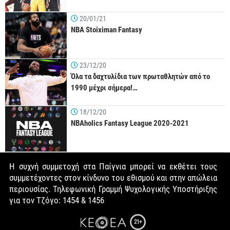
20/01/21
NBA Stoiximan Fantasy
23/12/20
Όλα τα δαχτυλίδια των πρωταθλητών από το
1990 μέχρι σήμερα!…
18/12/20
NBAholics Fantasy League 2020-2021
Η συχνή συμμετοχή στα Παίγνια μπορεί να εκθέτει τους
συμμετέχοντες στον κίνδυνο του εθισμού και στην απώλεια
περιουσίας. Τηλεφωνική Γραμμή Ψυχολογικής Υποστήριξης
για τον Τζόγο: 1454 & 1456
21+