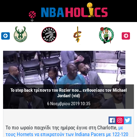
Το step back τρίποντο του Rozier που… ενθουσίασε τον Michael
Jordan! (vid)
6 Νοεμβρίου 2019 10:35
Το πιο ωραίο παιχνίδι της ημέρας έγινε στη Charlotte,
με
τους Hornets να επικρατούν των Indiana Pacers με 122-120